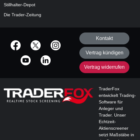
Stillhalter-Depot
Die Trader-Zeitung
Kontakt
offizielle Social Media-Accounts
Vertrag kündigen
Vertrag widerrufen
TraderFox
entwickelt Trading-
Software für
Anleger und
Trader. Unser
Echtzeit-
Aktienscreener
setzt Maßstäbe in