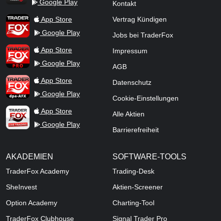
Google Play
Kontakt
TraderFox Flash
TraderFox App
App Store
Vertrag Kündigen
Google Play
Jobs bei TraderFox
TraderFox Pro
App Store
Impressum
Google Play
AGB
TraderFox dpa-AFX ProFeed
App Store
Datenschutz
Google Play
Cookie-Einstellungen
TraderFox Live Trading
App Store
Alle Aktien
Google Play
Barrierefreiheit
AKADEMIEN
SOFTWARE-TOOLS
TraderFox Academy
Trading-Desk
SheInvest
Aktien-Screener
Option Academy
Charting-Tool
TraderFox Clubhouse
Signal Trader Pro