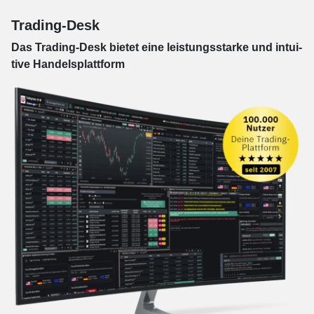
Trading-Desk
Das Trading-
Desk bie­tet eine leis­tungs­star­ke und in­tui­
tive Han­dels­platt­form