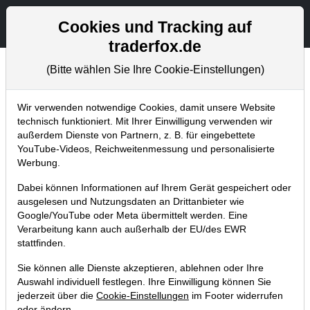
Aktien- und Artikelsuche
Seite
Cookies und Tracking auf
traderfox.de
(Bitte wählen Sie Ihre Cookie-Einstellungen)
Trader-Blog
Home
Blog
Trader-Blog
Wir verwenden notwendige Cookies, damit unsere Website
technisch funktioniert. Mit Ihrer Einwilligung verwenden wir
außerdem Dienste von Partnern, z. B. für eingebettete
Heavy Trading Room – Hier
YouTube-Videos, Reichweitenmessung und personalisierte
handeln die Profis täglich
Werbung.
verschiedene Strategien
Dabei können Informationen auf Ihrem Gerät gespeichert oder
ausgelesen und Nutzungsdaten an Drittanbieter wie
03.10.2023 um 11:09 Uhr
|
A. Zehetner
Google/YouTube oder Meta übermittelt werden. Eine
Verarbeitung kann auch außerhalb der EU/des EWR
stattfinden.
Sie können alle Dienste akzeptieren, ablehnen oder Ihre
Auswahl individuell festlegen. Ihre Einwilligung können Sie
jederzeit über die
Cookie-Einstellungen
im Footer widerrufen
oder ändern.