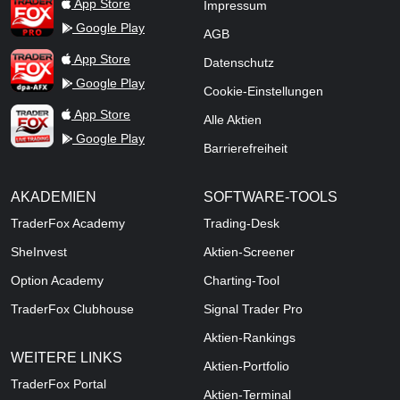
TraderFox Pro
App Store
Impressum
Google Play
AGB
TraderFox dpa-AFX ProFeed
App Store
Datenschutz
Google Play
Cookie-Einstellungen
TraderFox Live Trading
App Store
Alle Aktien
Google Play
Barrierefreiheit
AKADEMIEN
SOFTWARE-TOOLS
TraderFox Academy
Trading-Desk
SheInvest
Aktien-Screener
Option Academy
Charting-Tool
TraderFox Clubhouse
Signal Trader Pro
Aktien-Rankings
WEITERE LINKS
Aktien-Portfolio
TraderFox Portal
Aktien-Terminal