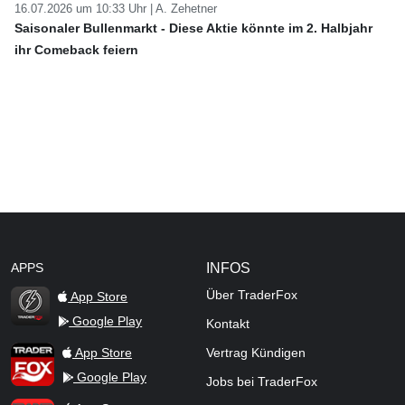
16.07.2026 um 10:33 Uhr |
A. Zehetner
Saisonaler Bullenmarkt - Diese Aktie könnte im 2. Halbjahr
ihr Comeback feiern
APPS
INFOS
Über TraderFox
App Store
Google Play
Kontakt
TraderFox Flash
TraderFox App
App Store
Vertrag Kündigen
Google Play
Jobs bei TraderFox