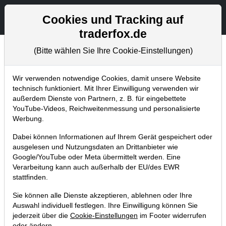
Aktien- und Artikelsuche
Seite
Cookies und Tracking auf
traderfox.de
(Bitte wählen Sie Ihre Cookie-Einstellungen)
Trader-Blog
Home
Blog
Trader-Blog
Wir verwenden notwendige Cookies, damit unsere Website
technisch funktioniert. Mit Ihrer Einwilligung verwenden wir
außerdem Dienste von Partnern, z. B. für eingebettete
High-Beta-Stocks - Diese
YouTube-Videos, Reichweitenmessung und personalisierte
Aktien starten gerade durch
Werbung.
Dabei können Informationen auf Ihrem Gerät gespeichert oder
12.05.2026 um 10:14 Uhr
|
A. Zehetner
ausgelesen und Nutzungsdaten an Drittanbieter wie
Google/YouTube oder Meta übermittelt werden. Eine
Verarbeitung kann auch außerhalb der EU/des EWR
stattfinden.
Sie können alle Dienste akzeptieren, ablehnen oder Ihre
Auswahl individuell festlegen. Ihre Einwilligung können Sie
jederzeit über die
Cookie-Einstellungen
im Footer widerrufen
oder ändern.