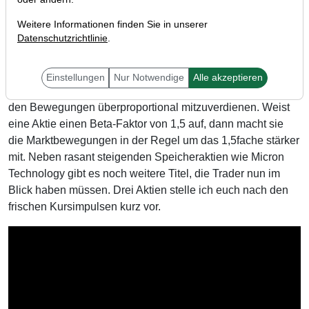
Weitere Informationen finden Sie in unserer
Datenschutzrichtlinie
.
Liebe Trader,
die US-Märkte befinden sich gerade im Rallyemodus,
Einstellungen
Nur Notwendige
Alle akzeptieren
wobei Mit High-Beta-Stocks eine Möglichkeit bieten, um bei
den Bewegungen überproportional mitzuverdienen. Weist
eine Aktie einen Beta-Faktor von 1,5 auf, dann macht sie
die Marktbewegungen in der Regel um das 1,5fache stärker
mit. Neben rasant steigenden Speicheraktien wie Micron
Technology gibt es noch weitere Titel, die Trader nun im
Blick haben müssen. Drei Aktien stelle ich euch nach den
frischen Kursimpulsen kurz vor.