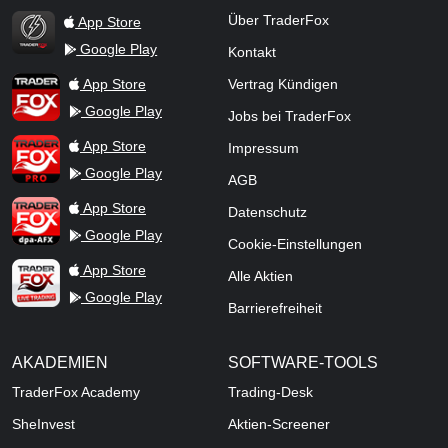
Über TraderFox
App Store
Google Play
Kontakt
TraderFox Flash
TraderFox App
App Store
Vertrag Kündigen
Google Play
Jobs bei TraderFox
TraderFox Pro
App Store
Impressum
Google Play
AGB
TraderFox dpa-AFX ProFeed
App Store
Datenschutz
Google Play
Cookie-Einstellungen
TraderFox Live Trading
App Store
Alle Aktien
Google Play
Barrierefreiheit
AKADEMIEN
SOFTWARE-TOOLS
TraderFox Academy
Trading-Desk
SheInvest
Aktien-Screener