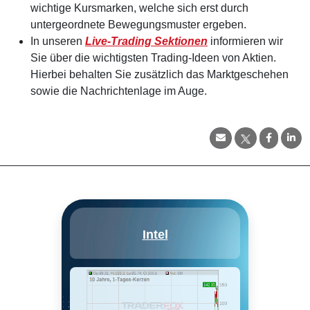
wichtige Kursmarken, welche sich erst durch
untergeordnete Bewegungsmuster ergeben.
In unseren
Live-Trading Sektionen
informieren wir
Sie über die wichtigsten Trading-Ideen von Aktien.
Hierbei behalten Sie zusätzlich das Marktgeschehen
sowie die Nachrichtenlage im Auge.
Intel Corp ist einer der größten
Intel
Chiphersteller der Welt. Das
Unternehmen entwickelt und
fertigt Mikroprozessoren für den
globalen Markt der
Personalcomputer und
Datenzentren. Es ist auch der
Hauptbefürworter des