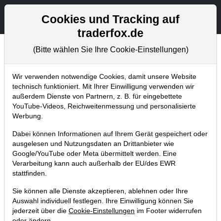
Aktien- und Artikelsuche
Seite
Cookies und Tracking auf
traderfox.de
(Bitte wählen Sie Ihre Cookie-Einstellungen)
Trader-Blog
Home
Blog
Trader-Blog
Wir verwenden notwendige Cookies, damit unsere Website
technisch funktioniert. Mit Ihrer Einwilligung verwenden wir
außerdem Dienste von Partnern, z. B. für eingebettete
Intel kaufte Mobileye: Neuer
YouTube-Videos, Reichweitenmessung und personalisierte
Marktführer im Zukunftssektor
Werbung.
autonomes Fahren!
Dabei können Informationen auf Ihrem Gerät gespeichert oder
ausgelesen und Nutzungsdaten an Drittanbieter wie
13.03.2017 um 12:21 Uhr
|
P. Uhlschmied
Google/YouTube oder Meta übermittelt werden. Eine
Verarbeitung kann auch außerhalb der EU/des EWR
stattfinden.
Sie können alle Dienste akzeptieren, ablehnen oder Ihre
Auswahl individuell festlegen. Ihre Einwilligung können Sie
jederzeit über die
Cookie-Einstellungen
im Footer widerrufen
oder ändern.