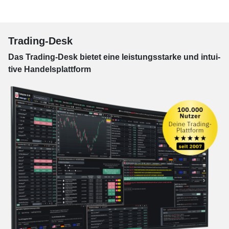
Trading-Desk
Das Trading-
Desk bie­tet eine leis­tungs­star­ke und in­tui­
tive Han­dels­platt­form