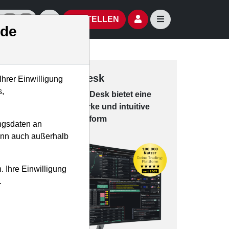
izielle Social Media-Accounts
Aktien- und Artikelsuche öffnen
Seitennavigation öf
BESTELLEN
.de
Trading-Desk
Ihrer Einwilligung
s,
Das Trading-
Desk bie­tet eine
leis­tungs­star­ke und in­tui­tive
Han­dels­platt­form
ngsdaten an
kann auch außerhalb
. Ihre Einwilligung
.