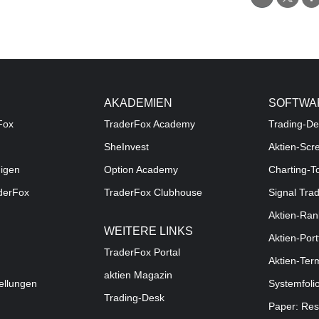
AKADEMIEN
SOFTWA
Fox
TraderFox Academy
Trading-De
SheInvest
Aktien-Scr
digen
Option Academy
Charting-T
aderFox
TraderFox Clubhouse
Signal Tra
Aktien-Ran
WEITERE LINKS
Aktien-Port
TraderFox Portal
Aktien-Ter
aktien Magazin
ellungen
Systemfoli
Trading-Desk
Paper: Res