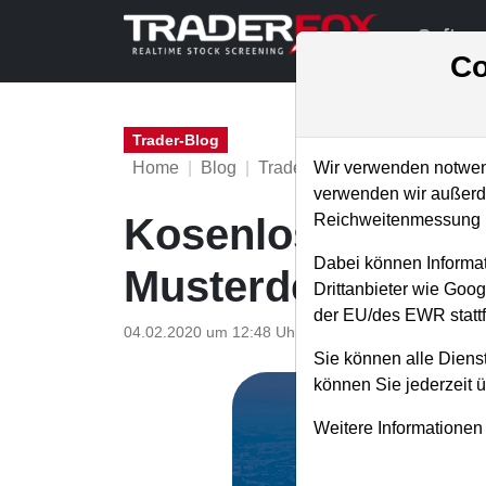
Softwa
Co
Trader-Blog
Home
Blog
Trader-Blog
Wir verwenden notwend
verwenden wir außerde
Reichweitenmessung u
Kosenlose Depot
Dabei können Informat
Musterdepot Man
Drittanbieter wie Goo
der EU/des EWR stattf
04.02.2020 um 12:48 Uhr
|
A. Zehetner
Sie können alle Dienst
können Sie jederzeit 
Weitere Informationen