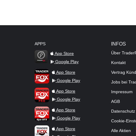
APPS
INFOS
Über Trader
App Store
Google Play
Kontakt
TraderFox Flash
TraderFox App
App Store
Vertrag Kün
Google Play
Jobs bei Tr
TraderFox Pro
App Store
Impressum
Google Play
AGB
TraderFox dpa-AFX ProFeed
App Store
Datenschutz
Google Play
Cookie-Einst
TraderFox Live Trading
App Store
Alle Aktien