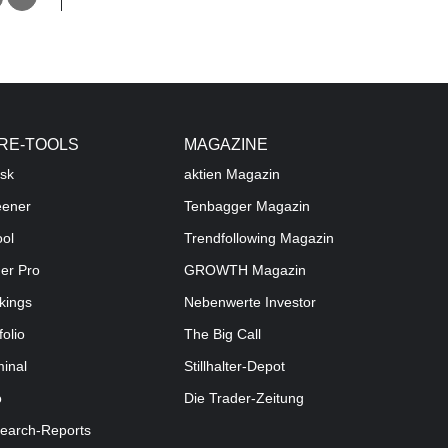
RE-TOOLS
MAGAZINE
sk
aktien
Magazin
eener
Tenbagger Magazin
ool
Trendfollowing Magazin
der Pro
GROWTH
Magazin
kings
Nebenwerte Investor
folio
The Big Call
minal
Stillhalter-Depot
o
Die Trader-Zeitung
earch-Reports