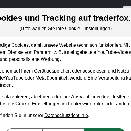
re
Live-Trading
Akademie
off
okies und Tracking auf traderfox
(Bitte wählen Sie Ihre Cookie-Einstellungen)
ige Cookies, damit unsere Website technisch funktioniert. Mit 
m Dienste von Partnern, z. B. für eingebettete YouTube-Video
nd personalisierte Werbung.
analyse mit dem
ionen auf Ihrem Gerät gespeichert oder ausgelesen und Nutzu
ager
gle/YouTube oder Meta übermittelt werden. Eine Verarbeitung 
inden.
e akzeptieren, ablehnen oder Ihre Auswahl individuell festlegen
über die
Cookie-Einstellungen
im Footer widerrufen oder ändern
 finden Sie in unserer
Datenschutzrichtlinie
.