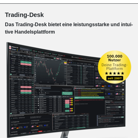
Trading-Desk
Das Trading-
Desk bie­tet eine leis­tungs­star­ke und in­tui­
tive Han­dels­platt­form