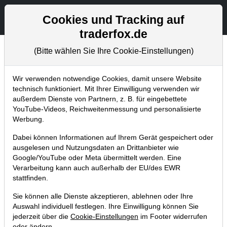
Aktien- und Artikelsuche
Seite
Cookies und Tracking auf
traderfox.de
(Bitte wählen Sie Ihre Cookie-Einstellungen)
Trader-Blog
Home
Blog
Trader-Blog
Wir verwenden notwendige Cookies, damit unsere Website
technisch funktioniert. Mit Ihrer Einwilligung verwenden wir
außerdem Dienste von Partnern, z. B. für eingebettete
Kriegsangst sorgt für
YouTube-Videos, Reichweitenmessung und personalisierte
antizyklische Trading-
Werbung.
Chancen!
Dabei können Informationen auf Ihrem Gerät gespeichert oder
ausgelesen und Nutzungsdaten an Drittanbieter wie
Google/YouTube oder Meta übermittelt werden. Eine
22.02.2022 um 11:10 Uhr
|
A. Zehetner
Verarbeitung kann auch außerhalb der EU/des EWR
stattfinden.
Sie können alle Dienste akzeptieren, ablehnen oder Ihre
Auswahl individuell festlegen. Ihre Einwilligung können Sie
jederzeit über die
Cookie-Einstellungen
im Footer widerrufen
oder ändern.