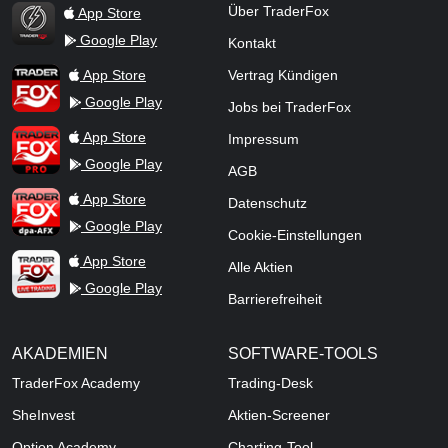
Über TraderFox
App Store
Google Play
Kontakt
TraderFox Flash
TraderFox App
App Store
Vertrag Kündigen
Google Play
Jobs bei TraderFox
TraderFox Pro
App Store
Impressum
Google Play
AGB
TraderFox dpa-AFX ProFeed
App Store
Datenschutz
Google Play
Cookie-Einstellungen
TraderFox Live Trading
App Store
Alle Aktien
Google Play
Barrierefreiheit
AKADEMIEN
SOFTWARE-TOOLS
TraderFox Academy
Trading-Desk
SheInvest
Aktien-Screener
Option Academy
Charting-Tool