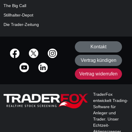
The Big Call
Stillhalter-Depot
Die Trader-Zeitung
Kontakt
offizielle Social Media-Accounts
Vertrag kündigen
Vertrag widerrufen
TraderFox
entwickelt Trading-
Software für
Anleger und
Trader. Unser
Echtzeit-
Aktienscreener