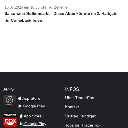
16.07.2026 um 10:33 Uhr |
A. Zehetner
Saisonaler Bullenmarkt - Diese Aktie könnte im 2. Halbjahr
ihr Comeback feiern
APPS
INFOS
Über TraderFox
App Store
Google Play
Kontakt
TraderFox Flash
TraderFox App
App Store
Vertrag Kündigen
Google Play
Jobs bei TraderFox