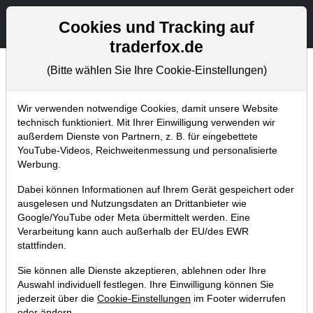
Aktien- und Artikelsuche
Seite
Cookies und Tracking auf
traderfox.de
(Bitte wählen Sie Ihre Cookie-Einstellungen)
Trader-Blog
Home
Blog
Trader-Blog
Wir verwenden notwendige Cookies, damit unsere Website
technisch funktioniert. Mit Ihrer Einwilligung verwenden wir
außerdem Dienste von Partnern, z. B. für eingebettete
Kurslisten - so kannst du News zu
YouTube-Videos, Reichweitenmessung und personalisierte
Einzelwerten einblenden
Werbung.
02.07.2026 um 10:54 Uhr
|
A. Zehetner
Dabei können Informationen auf Ihrem Gerät gespeichert oder
ausgelesen und Nutzungsdaten an Drittanbieter wie
Google/YouTube oder Meta übermittelt werden. Eine
Verarbeitung kann auch außerhalb der EU/des EWR
stattfinden.
Sie können alle Dienste akzeptieren, ablehnen oder Ihre
Auswahl individuell festlegen. Ihre Einwilligung können Sie
jederzeit über die
Cookie-Einstellungen
im Footer widerrufen
oder ändern.