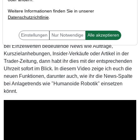
Weitere Informationen finden Sie in unserer
Datenschutzrichtlinie
.
Liebe Trader,
die neue News-Spalte am Trading-Desk hilft euch dabei,
Einstellungen
Nur Notwendige
Alle akzeptieren
bei Kurslisten neue Nachrichten sofort zu erkennen. Gibt es
bei Einzelwerten bedeutende News wie Aufträge,
Kurszielanhebungen, Insider-Verkäufe oder Artikel in der
Trader-Zeitung, dann habt ihr dies mit der entsprechenden
Uhrzeit sofort im Blick. In diesem Video zeige ich euch die
neuen Funktionen, darunter auch, wie ihr die News-Spalte
bei Anlagetrends wie "Humanoide Robotik" einsetzen
könnt.