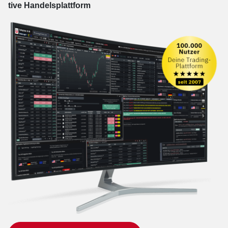
tive Han­dels­platt­form