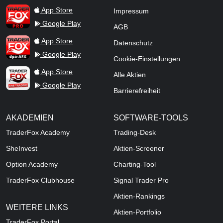
TraderFox Pro
App Store
Impressum
Google Play
AGB
TraderFox dpa-AFX ProFeed
App Store
Datenschutz
Google Play
Cookie-Einstellungen
TraderFox Live Trading
App Store
Alle Aktien
Google Play
Barrierefreiheit
AKADEMIEN
SOFTWARE-TOOLS
TraderFox Academy
Trading-Desk
SheInvest
Aktien-Screener
Option Academy
Charting-Tool
TraderFox Clubhouse
Signal Trader Pro
Aktien-Rankings
WEITERE LINKS
Aktien-Portfolio
TraderFox Portal