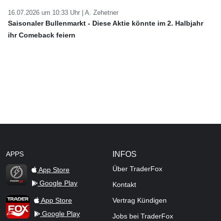
16.07.2026 um 10:33 Uhr |
A. Zehetner
Saisonaler Bullenmarkt - Diese Aktie könnte im 2. Halbjahr
ihr Comeback feiern
APPS
INFOS
Über TraderFox
App Store
Google Play
Kontakt
TraderFox Flash
TraderFox App
App Store
Vertrag Kündigen
Google Play
Jobs bei TraderFox