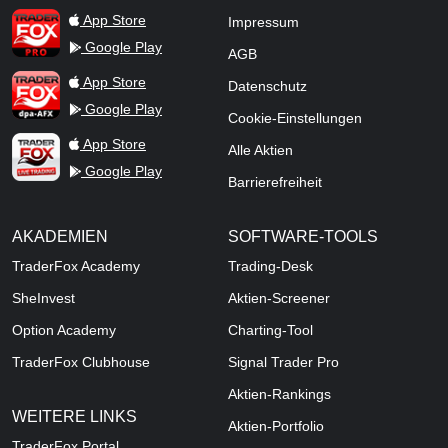
TraderFox Pro
App Store
Impressum
Google Play
AGB
TraderFox dpa-AFX ProFeed
App Store
Datenschutz
Google Play
Cookie-Einstellungen
TraderFox Live Trading
App Store
Alle Aktien
Google Play
Barrierefreiheit
AKADEMIEN
SOFTWARE-TOOLS
TraderFox Academy
Trading-Desk
SheInvest
Aktien-Screener
Option Academy
Charting-Tool
TraderFox Clubhouse
Signal Trader Pro
Aktien-Rankings
WEITERE LINKS
Aktien-Portfolio
TraderFox Portal