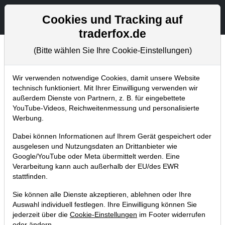
Aktien- und Artikelsuche
Seite
Cookies und Tracking auf
traderfox.de
(Bitte wählen Sie Ihre Cookie-Einstellungen)
Trader-Blog
Home
Blog
Trader-Blog
Wir verwenden notwendige Cookies, damit unsere Website
technisch funktioniert. Mit Ihrer Einwilligung verwenden wir
außerdem Dienste von Partnern, z. B. für eingebettete
KUV-Monster - bei diesen Aktien ist
YouTube-Videos, Reichweitenmessung und personalisierte
die hohe Bewertung ein Risiko
Werbung.
09.06.2026 um 11:35 Uhr
|
A. Zehetner
Dabei können Informationen auf Ihrem Gerät gespeichert oder
ausgelesen und Nutzungsdaten an Drittanbieter wie
Google/YouTube oder Meta übermittelt werden. Eine
Verarbeitung kann auch außerhalb der EU/des EWR
stattfinden.
Sie können alle Dienste akzeptieren, ablehnen oder Ihre
Auswahl individuell festlegen. Ihre Einwilligung können Sie
jederzeit über die
Cookie-Einstellungen
im Footer widerrufen
oder ändern.