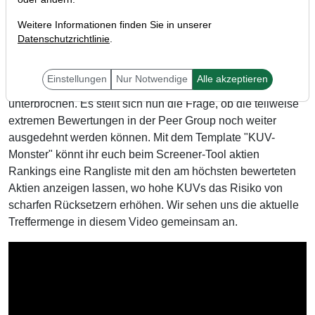
Weitere Informationen finden Sie in unserer
Datenschutzrichtlinie
.
Liebe Trader,
die jüngsten Quartalszahlen von Broadcom (AVGO) haben
Einstellungen
Nur Notwendige
Alle akzeptieren
die Rallye der Halbleiterwerte zumindest kurzfristig
unterbrochen. Es stellt sich nun die Frage, ob die teilweise
extremen Bewertungen in der Peer Group noch weiter
ausgedehnt werden können. Mit dem Template "KUV-
Monster" könnt ihr euch beim Screener-Tool aktien
Rankings eine Rangliste mit den am höchsten bewerteten
Aktien anzeigen lassen, wo hohe KUVs das Risiko von
scharfen Rücksetzern erhöhen. Wir sehen uns die aktuelle
Treffermenge in diesem Video gemeinsam an.