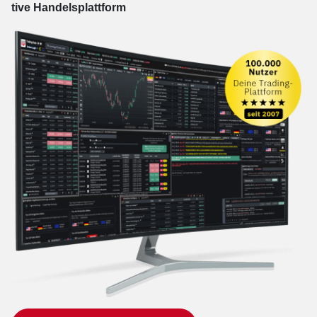
tive Han­dels­platt­form