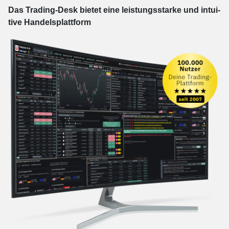
Das Trading-
Desk bie­tet eine leis­tungs­star­ke und in­tui­
tive Han­dels­platt­form