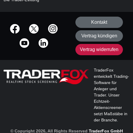
Kontakt
offizielle Social Media-Accounts
Vertrag kündigen
Vertrag widerrufen
TraderFox
entwickelt Trading-
Software für
Anleger und
Trader. Unser
Echtzeit-
Aktienscreener
setzt Maßstäbe in
der Branche.
© Copyright 2026, All Rights Reserved
TraderFox GmbH