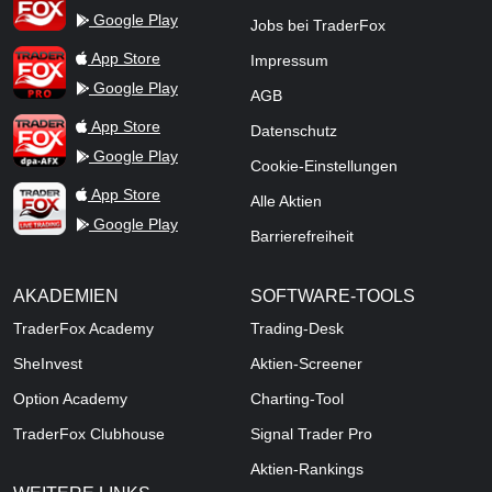
Google Play
Jobs bei TraderFox
TraderFox Pro
App Store
Impressum
Google Play
AGB
TraderFox dpa-AFX ProFeed
App Store
Datenschutz
Google Play
Cookie-Einstellungen
TraderFox Live Trading
App Store
Alle Aktien
Google Play
Barrierefreiheit
AKADEMIEN
SOFTWARE-TOOLS
TraderFox Academy
Trading-Desk
SheInvest
Aktien-Screener
Option Academy
Charting-Tool
TraderFox Clubhouse
Signal Trader Pro
Aktien-Rankings