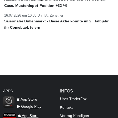
Case. Musterdepot-Position +32 %!
16.07.2026 um 10:33 Uhr |
A. Zehetner
Saisonaler Bullenmarkt - Diese Aktie könnte im 2. Halbjahr
ihr Comeback feiern
APPS
INFOS
Über TraderFox
App Store
Google Play
Kontakt
TraderFox Flash
TraderFox App
App Store
Vertrag Kündigen