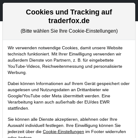
Aktien- und Artikelsuche
Seite
Cookies und Tracking auf
traderfox.de
(Bitte wählen Sie Ihre Cookie-Einstellungen)
Trader-Blog
Home
Blog
Trader-Blog
Wir verwenden notwendige Cookies, damit unsere Website
technisch funktioniert. Mit Ihrer Einwilligung verwenden wir
außerdem Dienste von Partnern, z. B. für eingebettete
Mit den Shortseller-Stocks findet
YouTube-Videos, Reichweitenmessung und personalisierte
ihr spannende Titel für
Werbung.
Leerverkäufe
Dabei können Informationen auf Ihrem Gerät gespeichert oder
ausgelesen und Nutzungsdaten an Drittanbieter wie
19.12.2019 um 12:35 Uhr
|
A. Zehetner
Google/YouTube oder Meta übermittelt werden. Eine
Verarbeitung kann auch außerhalb der EU/des EWR
stattfinden.
Sie können alle Dienste akzeptieren, ablehnen oder Ihre
Auswahl individuell festlegen. Ihre Einwilligung können Sie
jederzeit über die
Cookie-Einstellungen
im Footer widerrufen
oder ändern.