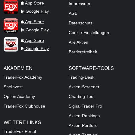
TraderFox Pro
App Store
Impressum
Google Play
AGB
TraderFox dpa-AFX ProFeed
App Store
Datenschutz
Google Play
Cookie-Einstellungen
TraderFox Live Trading
App Store
Alle Aktien
Google Play
Barrierefreiheit
AKADEMIEN
SOFTWARE-TOOLS
TraderFox Academy
Trading-Desk
SheInvest
Aktien-Screener
Option Academy
Charting-Tool
TraderFox Clubhouse
Signal Trader Pro
Aktien-Rankings
WEITERE LINKS
Aktien-Portfolio
TraderFox Portal