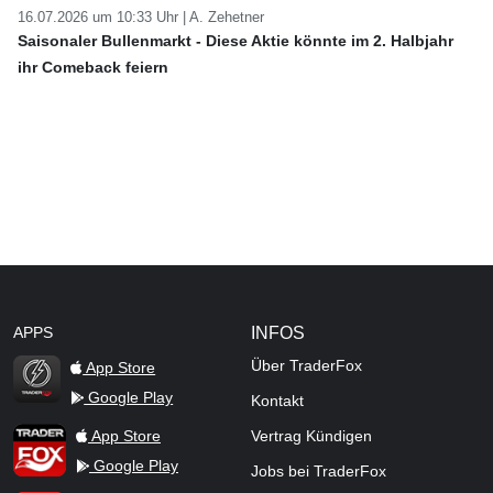
16.07.2026 um 10:33 Uhr |
A. Zehetner
Saisonaler Bullenmarkt - Diese Aktie könnte im 2. Halbjahr
ihr Comeback feiern
APPS
INFOS
Über TraderFox
App Store
Google Play
Kontakt
TraderFox Flash
TraderFox App
App Store
Vertrag Kündigen
Google Play
Jobs bei TraderFox