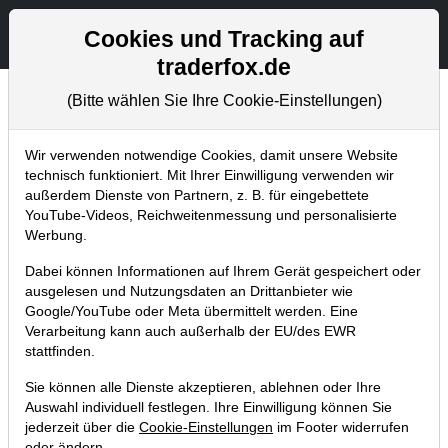
Aktien- und Artikelsuche
Seite
Cookies und Tracking auf
traderfox.de
(Bitte wählen Sie Ihre Cookie-Einstellungen)
Trader-Blog
Home
Blog
Trader-Blog
Wir verwenden notwendige Cookies, damit unsere Website
technisch funktioniert. Mit Ihrer Einwilligung verwenden wir
außerdem Dienste von Partnern, z. B. für eingebettete
Mit der Infobox könnt ihr eine
YouTube-Videos, Reichweitenmessung und personalisierte
Unternehmensanalyse am Trading-
Werbung.
Desk durchführen!
Dabei können Informationen auf Ihrem Gerät gespeichert oder
ausgelesen und Nutzungsdaten an Drittanbieter wie
13.06.2019 um 11:12 Uhr
|
A. Zehetner
Google/YouTube oder Meta übermittelt werden. Eine
Verarbeitung kann auch außerhalb der EU/des EWR
stattfinden.
Sie können alle Dienste akzeptieren, ablehnen oder Ihre
Auswahl individuell festlegen. Ihre Einwilligung können Sie
jederzeit über die
Cookie-Einstellungen
im Footer widerrufen
oder ändern.