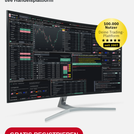
tive Han­dels­platt­form