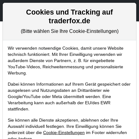
Aktien- und Artikelsuche
Seite
Cookies und Tracking auf
traderfox.de
(Bitte wählen Sie Ihre Cookie-Einstellungen)
Trader-Blog
Home
Blog
Trader-Blog
Wir verwenden notwendige Cookies, damit unsere Website
technisch funktioniert. Mit Ihrer Einwilligung verwenden wir
außerdem Dienste von Partnern, z. B. für eingebettete
Mit der Momentum Breakout Martix
YouTube-Videos, Reichweitenmessung und personalisierte
findet ihr Bullenaktien und auffällig
Werbung.
starke Sektoren!
Dabei können Informationen auf Ihrem Gerät gespeichert oder
ausgelesen und Nutzungsdaten an Drittanbieter wie
28.04.2020 um 10:36 Uhr
|
A. Zehetner
Google/YouTube oder Meta übermittelt werden. Eine
Verarbeitung kann auch außerhalb der EU/des EWR
stattfinden.
Sie können alle Dienste akzeptieren, ablehnen oder Ihre
Auswahl individuell festlegen. Ihre Einwilligung können Sie
jederzeit über die
Cookie-Einstellungen
im Footer widerrufen
oder ändern.