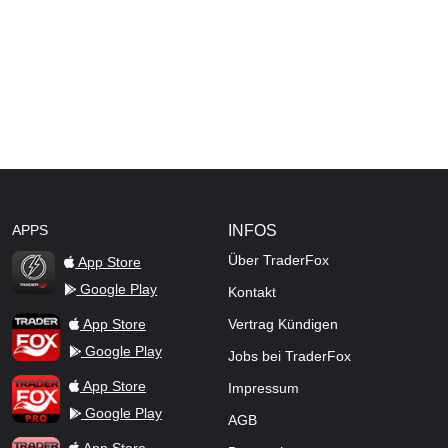
APPS
INFOS
Über TraderFox
App Store
Google Play
Kontakt
TraderFox Flash
TraderFox App
App Store
Vertrag Kündigen
Google Play
Jobs bei TraderFox
TraderFox Pro
App Store
Impressum
Google Play
AGB
TraderFox dpa-AFX ProFeed