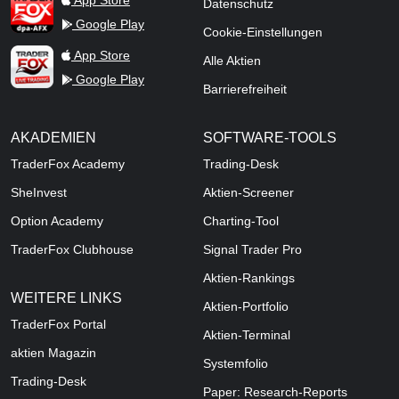
App Store
Datenschutz
Google Play
Cookie-Einstellungen
TraderFox Live Trading
App Store
Alle Aktien
Google Play
Barrierefreiheit
AKADEMIEN
SOFTWARE-TOOLS
TraderFox Academy
Trading-Desk
SheInvest
Aktien-Screener
Option Academy
Charting-Tool
TraderFox Clubhouse
Signal Trader Pro
Aktien-Rankings
WEITERE LINKS
Aktien-Portfolio
TraderFox Portal
Aktien-Terminal
aktien Magazin
Systemfolio
Trading-Desk
Paper: Research-Reports