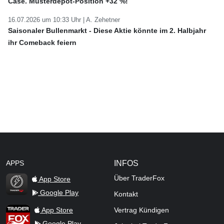
Case. Musterdepot-Position +32 %!
16.07.2026 um 10:33 Uhr |
A. Zehetner
Saisonaler Bullenmarkt - Diese Aktie könnte im 2. Halbjahr
ihr Comeback feiern
APPS
INFOS
Über TraderFox
App Store
Google Play
Kontakt
TraderFox Flash
TraderFox App
App Store
Vertrag Kündigen
Google Play