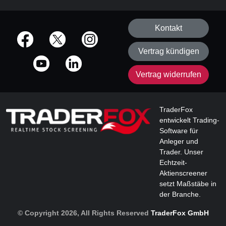
Kontakt
offizielle Social Media-Accounts
Vertrag kündigen
Vertrag widerrufen
TraderFox
entwickelt Trading-
Software für
Anleger und
Trader. Unser
Echtzeit-
Aktienscreener
setzt Maßstäbe in
der Branche.
© Copyright 2026, All Rights Reserved
TraderFox GmbH