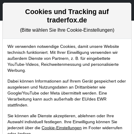
Aktien- und Artikelsuche
Seite
Cookies und Tracking auf
traderfox.de
(Bitte wählen Sie Ihre Cookie-Einstellungen)
Trader-Blog
Home
Blog
Trader-Blog
Wir verwenden notwendige Cookies, damit unsere Website
technisch funktioniert. Mit Ihrer Einwilligung verwenden wir
außerdem Dienste von Partnern, z. B. für eingebettete
Mit der Turtle-Strategie lassen sich
YouTube-Videos, Reichweitenmessung und personalisierte
Rohstoff- und Devisenmärkte einfach
Werbung.
handeln!
Dabei können Informationen auf Ihrem Gerät gespeichert oder
ausgelesen und Nutzungsdaten an Drittanbieter wie
29.08.2019 um 11:43 Uhr
|
A. Zehetner
Google/YouTube oder Meta übermittelt werden. Eine
Verarbeitung kann auch außerhalb der EU/des EWR
stattfinden.
Sie können alle Dienste akzeptieren, ablehnen oder Ihre
Auswahl individuell festlegen. Ihre Einwilligung können Sie
jederzeit über die
Cookie-Einstellungen
im Footer widerrufen
oder ändern.