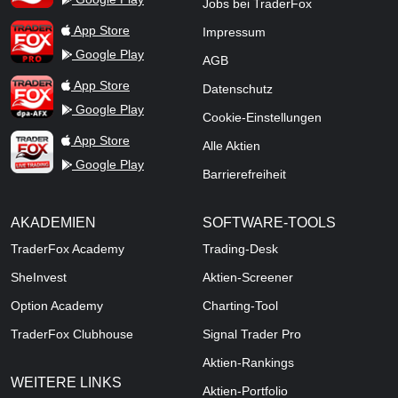
Jobs bei TraderFox
TraderFox Pro
App Store
Impressum
Google Play
AGB
TraderFox dpa-AFX ProFeed
App Store
Datenschutz
Google Play
Cookie-Einstellungen
TraderFox Live Trading
App Store
Alle Aktien
Google Play
Barrierefreiheit
AKADEMIEN
SOFTWARE-TOOLS
TraderFox Academy
Trading-Desk
SheInvest
Aktien-Screener
Option Academy
Charting-Tool
TraderFox Clubhouse
Signal Trader Pro
Aktien-Rankings
WEITERE LINKS
Aktien-Portfolio