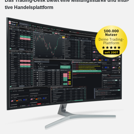
Das Trading-
Desk bie­tet eine leis­tungs­star­ke und in­tui­
tive Han­dels­platt­form