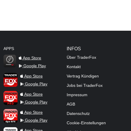
APPS
INFOS
Über TraderFox
App Store
Google Play
Kontakt
TraderFox Flash
TraderFox App
App Store
Vertrag Kündigen
Google Play
Jobs bei TraderFox
TraderFox Pro
App Store
Impressum
Google Play
AGB
TraderFox dpa-AFX ProFeed
App Store
Datenschutz
Google Play
Cookie-Einstellungen
TraderFox Live Trading
App Store