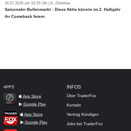
16.07.2026 um 10:33 Uhr |
A. Zehetner
Saisonaler Bullenmarkt - Diese Aktie könnte im 2. Halbjahr
ihr Comeback feiern
APPS
INFOS
Über TraderFox
App Store
Google Play
Kontakt
TraderFox Flash
TraderFox App
App Store
Vertrag Kündigen
Google Play
Jobs bei TraderFox