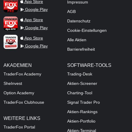
TraderFox Pro
App Store
Impressum
Google Play
AGB
TraderFox dpa-AFX ProFeed
App Store
Datenschutz
Google Play
Cookie-Einstellungen
TraderFox Live Trading
App Store
Alle Aktien
Google Play
Barrierefreiheit
AKADEMIEN
SOFTWARE-TOOLS
TraderFox Academy
Trading-Desk
SheInvest
Aktien-Screener
Option Academy
Charting-Tool
TraderFox Clubhouse
Signal Trader Pro
Aktien-Rankings
WEITERE LINKS
Aktien-Portfolio
TraderFox Portal
Aktien-Terminal