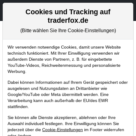
Aktien- und Artikelsuche
Seite
Cookies und Tracking auf
traderfox.de
(Bitte wählen Sie Ihre Cookie-Einstellungen)
Trader-Blog
Home
Blog
Trader-Blog
Wir verwenden notwendige Cookies, damit unsere Website
technisch funktioniert. Mit Ihrer Einwilligung verwenden wir
außerdem Dienste von Partnern, z. B. für eingebettete
Momentum Breakout Matrix - Der
YouTube-Videos, Reichweitenmessung und personalisierte
Anlagetrend erneuerbare Energien
Werbung.
zeigt Stärke
Dabei können Informationen auf Ihrem Gerät gespeichert oder
ausgelesen und Nutzungsdaten an Drittanbieter wie
24.11.2022 um 12:24 Uhr
|
A. Zehetner
Google/YouTube oder Meta übermittelt werden. Eine
Verarbeitung kann auch außerhalb der EU/des EWR
stattfinden.
Sie können alle Dienste akzeptieren, ablehnen oder Ihre
Auswahl individuell festlegen. Ihre Einwilligung können Sie
jederzeit über die
Cookie-Einstellungen
im Footer widerrufen
oder ändern.