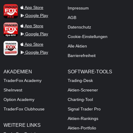
TraderFox Pro
App Store
Impressum
Google Play
AGB
TraderFox dpa-AFX ProFeed
App Store
Datenschutz
Google Play
Cookie-Einstellungen
TraderFox Live Trading
App Store
Alle Aktien
Google Play
Barrierefreiheit
AKADEMIEN
SOFTWARE-TOOLS
TraderFox Academy
Trading-Desk
SheInvest
Aktien-Screener
Option Academy
Charting-Tool
TraderFox Clubhouse
Signal Trader Pro
Aktien-Rankings
WEITERE LINKS
Aktien-Portfolio