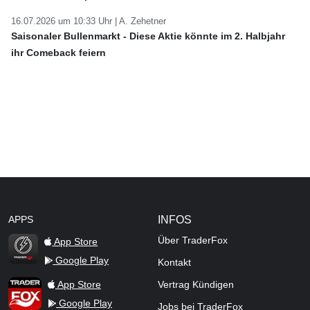
16.07.2026 um 10:33 Uhr |
A. Zehetner
Saisonaler Bullenmarkt - Diese Aktie könnte im 2. Halbjahr
ihr Comeback feiern
APPS
INFOS
Über TraderFox
App Store
Google Play
Kontakt
TraderFox Flash
TraderFox App
App Store
Vertrag Kündigen
Google Play
Jobs bei TraderFox