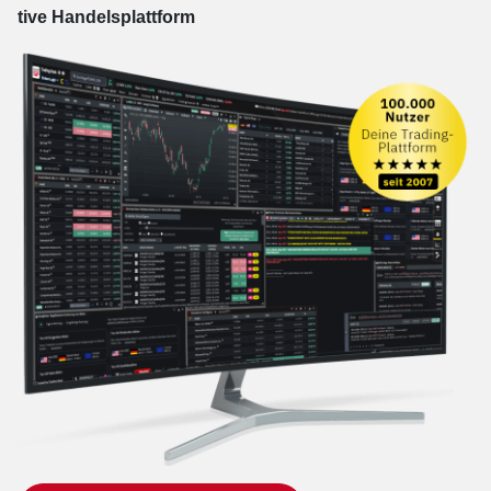
tive Han­dels­platt­form