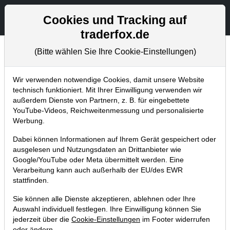
Aktien- und Artikelsuche
Seite
Cookies und Tracking auf
traderfox.de
(Bitte wählen Sie Ihre Cookie-Einstellungen)
Trader-Blog
Home
Blog
Trader-Blog
Wir verwenden notwendige Cookies, damit unsere Website
technisch funktioniert. Mit Ihrer Einwilligung verwenden wir
außerdem Dienste von Partnern, z. B. für eingebettete
Momentum Breakout Matrix -
YouTube-Videos, Reichweitenmessung und personalisierte
Infrastrukturaktien ziehen auf neue
Werbung.
Hochs
Dabei können Informationen auf Ihrem Gerät gespeichert oder
ausgelesen und Nutzungsdaten an Drittanbieter wie
29.07.2025 um 11:43 Uhr
|
A. Zehetner
Google/YouTube oder Meta übermittelt werden. Eine
Verarbeitung kann auch außerhalb der EU/des EWR
stattfinden.
Sie können alle Dienste akzeptieren, ablehnen oder Ihre
Auswahl individuell festlegen. Ihre Einwilligung können Sie
jederzeit über die
Cookie-Einstellungen
im Footer widerrufen
oder ändern.