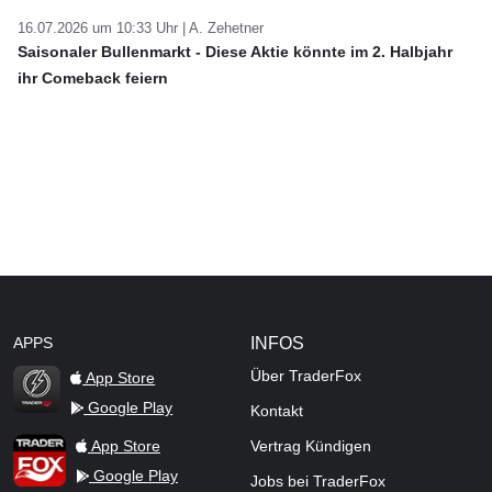
16.07.2026 um 10:33 Uhr |
A. Zehetner
Saisonaler Bullenmarkt - Diese Aktie könnte im 2. Halbjahr
ihr Comeback feiern
APPS
INFOS
Über TraderFox
App Store
Google Play
Kontakt
TraderFox Flash
TraderFox App
App Store
Vertrag Kündigen
Google Play
Jobs bei TraderFox