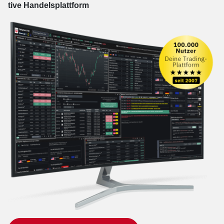
tive Han­dels­platt­form