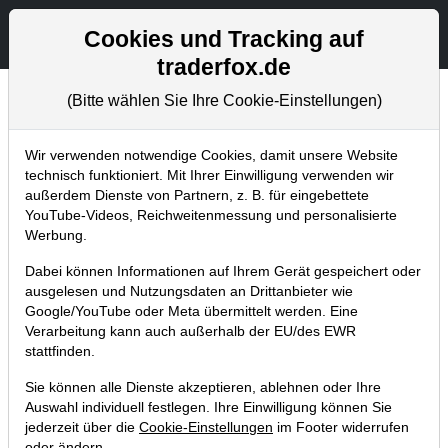
Aktien- und Artikelsuche
Seite
Cookies und Tracking auf
traderfox.de
(Bitte wählen Sie Ihre Cookie-Einstellungen)
Trader-Blog
Home
Blog
Trader-Blog
Wir verwenden notwendige Cookies, damit unsere Website
technisch funktioniert. Mit Ihrer Einwilligung verwenden wir
außerdem Dienste von Partnern, z. B. für eingebettete
Multi-Stock-Indicators - so findest du
YouTube-Videos, Reichweitenmessung und personalisierte
die stärksten Aktien aus bullischen
Werbung.
Branchen
Dabei können Informationen auf Ihrem Gerät gespeichert oder
ausgelesen und Nutzungsdaten an Drittanbieter wie
11.06.2026 um 11:37 Uhr
|
A. Zehetner
Google/YouTube oder Meta übermittelt werden. Eine
Verarbeitung kann auch außerhalb der EU/des EWR
stattfinden.
Sie können alle Dienste akzeptieren, ablehnen oder Ihre
Auswahl individuell festlegen. Ihre Einwilligung können Sie
jederzeit über die
Cookie-Einstellungen
im Footer widerrufen
oder ändern.