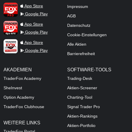
TraderFox Pro
App Store
Impressum
Google Play
AGB
TraderFox dpa-AFX ProFeed
App Store
Datenschutz
Google Play
Cookie-Einstellungen
TraderFox Live Trading
App Store
Alle Aktien
Google Play
Barrierefreiheit
AKADEMIEN
SOFTWARE-TOOLS
TraderFox Academy
Trading-Desk
SheInvest
Aktien-Screener
Option Academy
Charting-Tool
TraderFox Clubhouse
Signal Trader Pro
Aktien-Rankings
WEITERE LINKS
Aktien-Portfolio
TraderFox Portal