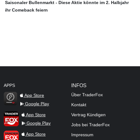
Saisonaler Bullenmarkt - Diese Aktie könnte im 2. Halbjahr
ihr Comeback feiern
APPS
INFOS
Über TraderFox
App Store
Google Play
Kontakt
TraderFox Flash
TraderFox App
App Store
Vertrag Kündigen
Google Play
Jobs bei TraderFox
TraderFox Pro
App Store
Impressum