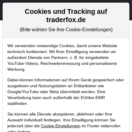
Aktien- und Artikelsuche
Seite
Cookies und Tracking auf
traderfox.de
(Bitte wählen Sie Ihre Cookie-Einstellungen)
Trader-Blog
Home
Blog
Trader-Blog
Wir verwenden notwendige Cookies, damit unsere Website
technisch funktioniert. Mit Ihrer Einwilligung verwenden wir
außerdem Dienste von Partnern, z. B. für eingebettete
NEO-DARVAS – Das sind die
YouTube-Videos, Reichweitenmessung und personalisierte
aktuellen Leader-Stocks am US-
Werbung.
Markt
Dabei können Informationen auf Ihrem Gerät gespeichert oder
ausgelesen und Nutzungsdaten an Drittanbieter wie
15.11.2022 um 12:00 Uhr
|
A. Zehetner
Google/YouTube oder Meta übermittelt werden. Eine
Verarbeitung kann auch außerhalb der EU/des EWR
stattfinden.
Sie können alle Dienste akzeptieren, ablehnen oder Ihre
Auswahl individuell festlegen. Ihre Einwilligung können Sie
jederzeit über die
Cookie-Einstellungen
im Footer widerrufen
oder ändern.