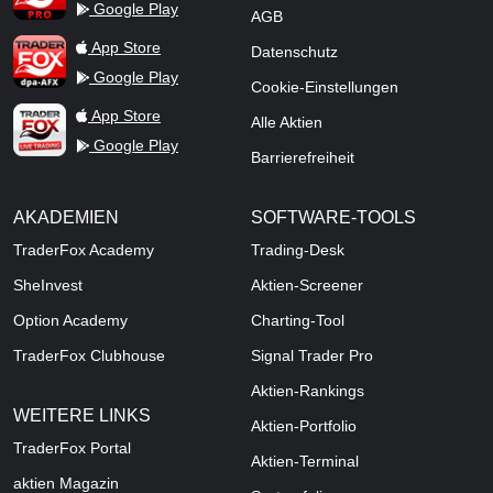
Google Play
AGB
TraderFox dpa-AFX ProFeed
App Store
Datenschutz
Google Play
Cookie-Einstellungen
TraderFox Live Trading
App Store
Alle Aktien
Google Play
Barrierefreiheit
AKADEMIEN
SOFTWARE-TOOLS
TraderFox Academy
Trading-Desk
SheInvest
Aktien-Screener
Option Academy
Charting-Tool
TraderFox Clubhouse
Signal Trader Pro
Aktien-Rankings
WEITERE LINKS
Aktien-Portfolio
TraderFox Portal
Aktien-Terminal
aktien Magazin