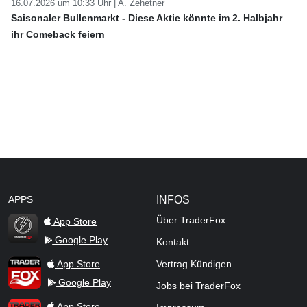
16.07.2026 um 10:33 Uhr |
A. Zehetner
Saisonaler Bullenmarkt - Diese Aktie könnte im 2. Halbjahr
ihr Comeback feiern
APPS
INFOS
Über TraderFox
App Store
Google Play
Kontakt
TraderFox Flash
TraderFox App
App Store
Vertrag Kündigen
Google Play
Jobs bei TraderFox
TraderFox Pro
App Store