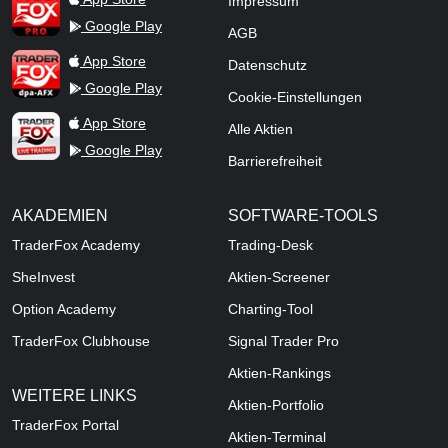
Impressum
Google Play
AGB
TraderFox dpa-AFX ProFeed
App Store
Datenschutz
Google Play
Cookie-Einstellungen
TraderFox Live Trading
App Store
Alle Aktien
Google Play
Barrierefreiheit
AKADEMIEN
SOFTWARE-TOOLS
TraderFox Academy
Trading-Desk
SheInvest
Aktien-Screener
Option Academy
Charting-Tool
TraderFox Clubhouse
Signal Trader Pro
Aktien-Rankings
WEITERE LINKS
Aktien-Portfolio
TraderFox Portal
Aktien-Terminal