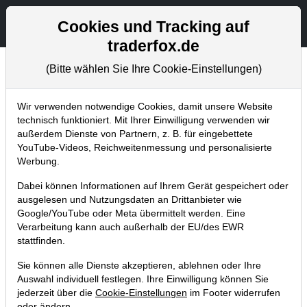
Aktien- und Artikelsuche
Seite
Cookies und Tracking auf
traderfox.de
(Bitte wählen Sie Ihre Cookie-Einstellungen)
Trader-Blog
Home
Blog
Trader-Blog
Wir verwenden notwendige Cookies, damit unsere Website
technisch funktioniert. Mit Ihrer Einwilligung verwenden wir
außerdem Dienste von Partnern, z. B. für eingebettete
Piotroski F-Score - Diese Aktien
YouTube-Videos, Reichweitenmessung und personalisierte
sind finanziell gut aufgestellt!
Werbung.
23.06.2022 um 11:13 Uhr
|
A. Zehetner
Dabei können Informationen auf Ihrem Gerät gespeichert oder
ausgelesen und Nutzungsdaten an Drittanbieter wie
Google/YouTube oder Meta übermittelt werden. Eine
Verarbeitung kann auch außerhalb der EU/des EWR
stattfinden.
Sie können alle Dienste akzeptieren, ablehnen oder Ihre
Auswahl individuell festlegen. Ihre Einwilligung können Sie
jederzeit über die
Cookie-Einstellungen
im Footer widerrufen
oder ändern.