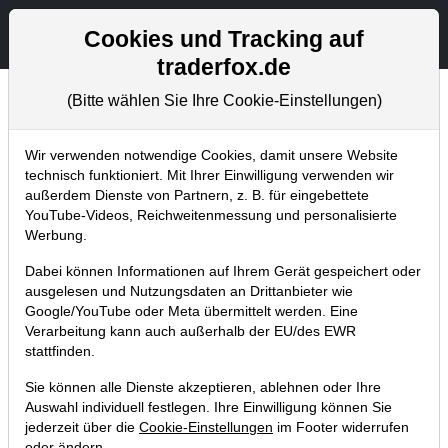
Aktien- und Artikelsuche
Seite
Cookies und Tracking auf
traderfox.de
(Bitte wählen Sie Ihre Cookie-Einstellungen)
Trader-Blog
Home
Blog
Trader-Blog
Wir verwenden notwendige Cookies, damit unsere Website
technisch funktioniert. Mit Ihrer Einwilligung verwenden wir
außerdem Dienste von Partnern, z. B. für eingebettete
Pivotal-News-Points - Diese Aktien
YouTube-Videos, Reichweitenmessung und personalisierte
reagieren positiv auf die
Werbung.
Quartalszahlen
Dabei können Informationen auf Ihrem Gerät gespeichert oder
ausgelesen und Nutzungsdaten an Drittanbieter wie
01.08.2023 um 11:35 Uhr
|
A. Zehetner
Google/YouTube oder Meta übermittelt werden. Eine
Verarbeitung kann auch außerhalb der EU/des EWR
stattfinden.
Sie können alle Dienste akzeptieren, ablehnen oder Ihre
Auswahl individuell festlegen. Ihre Einwilligung können Sie
jederzeit über die
Cookie-Einstellungen
im Footer widerrufen
oder ändern.