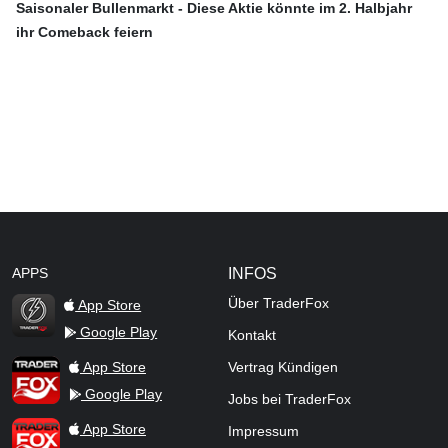
Saisonaler Bullenmarkt - Diese Aktie könnte im 2. Halbjahr
ihr Comeback feiern
APPS
INFOS
Über TraderFox
App Store
Google Play
Kontakt
TraderFox Flash
TraderFox App
App Store
Vertrag Kündigen
Google Play
Jobs bei TraderFox
TraderFox Pro
App Store
Impressum