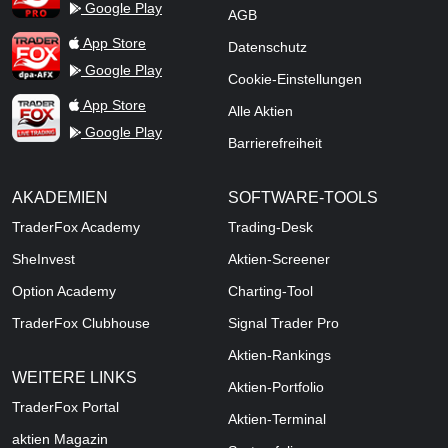
Google Play
AGB
TraderFox dpa-AFX ProFeed
App Store
Datenschutz
Google Play
Cookie-Einstellungen
TraderFox Live Trading
App Store
Alle Aktien
Google Play
Barrierefreiheit
AKADEMIEN
SOFTWARE-TOOLS
TraderFox Academy
Trading-Desk
SheInvest
Aktien-Screener
Option Academy
Charting-Tool
TraderFox Clubhouse
Signal Trader Pro
Aktien-Rankings
WEITERE LINKS
Aktien-Portfolio
TraderFox Portal
Aktien-Terminal
aktien Magazin