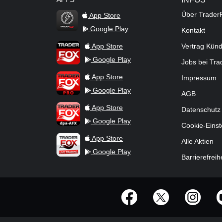
Über Trader
App Store
Google Play
Kontakt
TraderFox Flash
TraderFox App
App Store
Vertrag Kün
Google Play
Jobs bei Tr
TraderFox Pro
App Store
Impressum
Google Play
AGB
TraderFox dpa-AFX ProFeed
App Store
Datenschutz
Google Play
Cookie-Einst
TraderFox Live Trading
App Store
Alle Aktien
Google Play
Barrierefreih
offizielle Social Media-Accounts