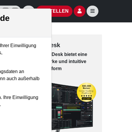
izielle Social Media-Accounts
Aktien- und Artikelsuche öffnen
Seitennavigation öf
BESTELLEN
.de
Trading-Desk
Ihrer Einwilligung
s,
Das Trading-
Desk bie­tet eine
leis­tungs­star­ke und in­tui­tive
Han­dels­platt­form
ngsdaten an
kann auch außerhalb
. Ihre Einwilligung
.