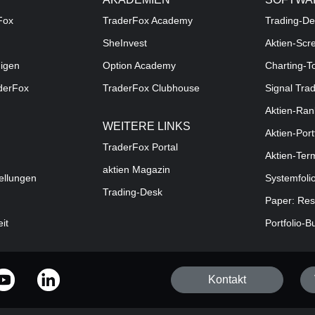
Fox
TraderFox Academy
Trading-De
SheInvest
Aktien-Scr
digen
Option Academy
Charting-T
aderFox
TraderFox Clubhouse
Signal Tra
Aktien-Ran
WEITERE LINKS
Aktien-Port
TraderFox Portal
Aktien-Ter
aktien Magazin
ellungen
Systemfoli
Trading-Desk
Paper: Res
eit
Portfolio-B
Kontakt