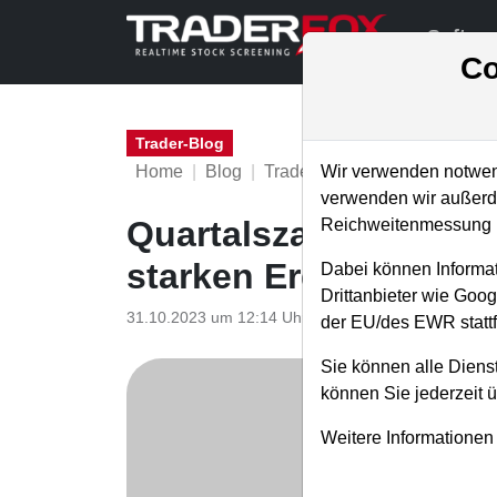
Softwa
Co
Trader-Blog
Home
Blog
Trader-Blog
Wir verwenden notwend
verwenden wir außerde
Quartalszahlen – Akt
Reichweitenmessung u
starken Ergebnissen
Dabei können Informat
Drittanbieter wie Goo
31.10.2023 um 12:14 Uhr
|
A. Zehetner
der EU/des EWR stattf
Sie können alle Dienst
können Sie jederzeit 
Weitere Informationen