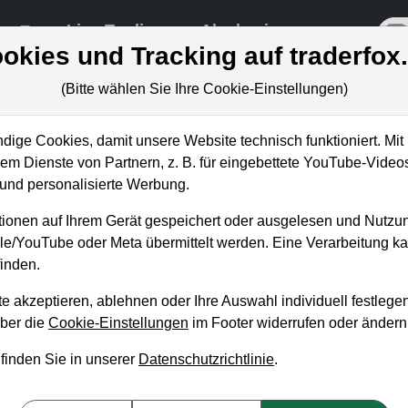
re
Live-Trading
Akademie
off
okies und Tracking auf traderfox
(Bitte wählen Sie Ihre Cookie-Einstellungen)
ige Cookies, damit unsere Website technisch funktioniert. Mit 
m Dienste von Partnern, z. B. für eingebettete YouTube-Video
ien mit Outperformance nach
nd personalisierte Werbung.
ionen auf Ihrem Gerät gespeichert oder ausgelesen und Nutzu
gle/YouTube oder Meta übermittelt werden. Eine Verarbeitung 
inden.
e akzeptieren, ablehnen oder Ihre Auswahl individuell festlegen
über die
Cookie-Einstellungen
im Footer widerrufen oder ändern
 finden Sie in unserer
Datenschutzrichtlinie
.