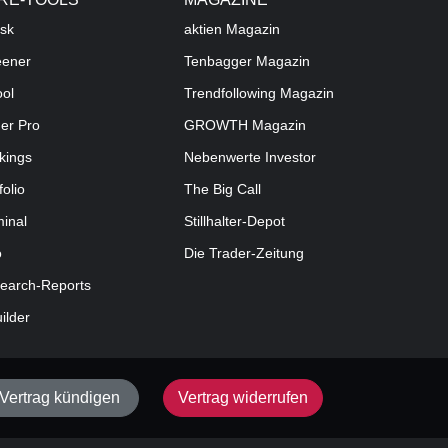
sk
aktien
Magazin
eener
Tenbagger Magazin
ool
Trendfollowing Magazin
der Pro
GROWTH
Magazin
kings
Nebenwerte Investor
folio
The Big Call
minal
Stillhalter-Depot
o
Die Trader-Zeitung
earch-Reports
uilder
Vertrag kündigen
Vertrag widerrufen