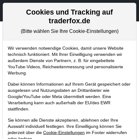
Aktien- und Artikelsuche
Seite
Cookies und Tracking auf
traderfox.de
(Bitte wählen Sie Ihre Cookie-Einstellungen)
Trader-Blog
Home
Blog
Trader-Blog
Wir verwenden notwendige Cookies, damit unsere Website
technisch funktioniert. Mit Ihrer Einwilligung verwenden wir
außerdem Dienste von Partnern, z. B. für eingebettete
Quartalszahlen lassen diese
YouTube-Videos, Reichweitenmessung und personalisierte
US-Aktien outperformen
Werbung.
Dabei können Informationen auf Ihrem Gerät gespeichert oder
14.02.2023 um 13:24 Uhr
|
A. Zehetner
ausgelesen und Nutzungsdaten an Drittanbieter wie
Google/YouTube oder Meta übermittelt werden. Eine
Verarbeitung kann auch außerhalb der EU/des EWR
stattfinden.
Sie können alle Dienste akzeptieren, ablehnen oder Ihre
Auswahl individuell festlegen. Ihre Einwilligung können Sie
jederzeit über die
Cookie-Einstellungen
im Footer widerrufen
oder ändern.