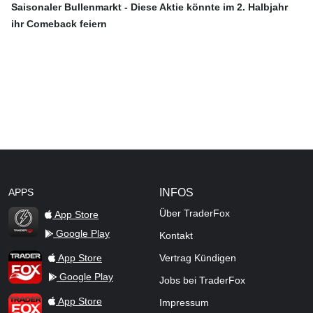
Saisonaler Bullenmarkt - Diese Aktie könnte im 2. Halbjahr
ihr Comeback feiern
APPS
INFOS
Über TraderFox
App Store
Google Play
Kontakt
TraderFox Flash
TraderFox App
App Store
Vertrag Kündigen
Google Play
Jobs bei TraderFox
TraderFox Pro
App Store
Impressum