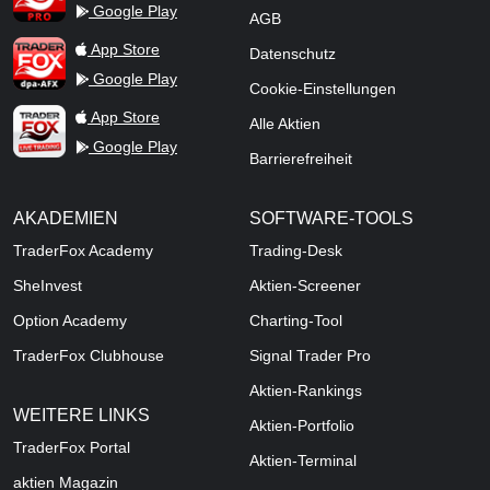
Google Play
AGB
TraderFox dpa-AFX ProFeed
App Store
Datenschutz
Google Play
Cookie-Einstellungen
TraderFox Live Trading
App Store
Alle Aktien
Google Play
Barrierefreiheit
AKADEMIEN
SOFTWARE-TOOLS
TraderFox Academy
Trading-Desk
SheInvest
Aktien-Screener
Option Academy
Charting-Tool
TraderFox Clubhouse
Signal Trader Pro
Aktien-Rankings
WEITERE LINKS
Aktien-Portfolio
TraderFox Portal
Aktien-Terminal
aktien Magazin