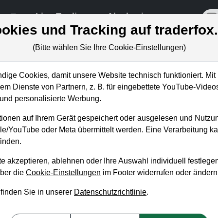
re
Live-Trading
Akademie
off
okies und Tracking auf traderfox
(Bitte wählen Sie Ihre Cookie-Einstellungen)
ige Cookies, damit unsere Website technisch funktioniert. Mit 
m Dienste von Partnern, z. B. für eingebettete YouTube-Video
iesen bullischen Solaraktien
nd personalisierte Werbung.
ale!
ionen auf Ihrem Gerät gespeichert oder ausgelesen und Nutzu
gle/YouTube oder Meta übermittelt werden. Eine Verarbeitung 
inden.
e akzeptieren, ablehnen oder Ihre Auswahl individuell festlegen
über die
Cookie-Einstellungen
im Footer widerrufen oder ändern
 finden Sie in unserer
Datenschutzrichtlinie
.