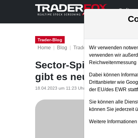
Softwa
Co
Trader-Blog
Home
Blog
Trader-Blog
Wir verwenden notwend
verwenden wir außerde
Sector-Spider - Bei d
Reichweitenmessung u
gibt es neue Kaufsign
Dabei können Informat
Drittanbieter wie Goo
18.04.2023 um 11:23 Uhr
|
A. Zehetner
der EU/des EWR stattf
Sie können alle Dienst
können Sie jederzeit 
Weitere Informationen