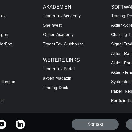
AKADEMIEN
SOFTWA
Fox
TraderFox Academy
Trading-De
SheInvest
Aktien-Scr
digen
Option Academy
Charting-T
aderFox
TraderFox Clubhouse
Signal Tra
Aktien-Ran
WEITERE LINKS
Aktien-Port
TraderFox Portal
Aktien-Ter
aktien Magazin
ellungen
Systemfoli
Trading-Desk
Paper: Res
eit
Portfolio-B
Kontakt