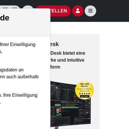
izielle Social Media-Accounts
Aktien- und Artikelsuche öffnen
Seitennavigation öf
BESTELLEN
.de
Trading-Desk
Ihrer Einwilligung
s,
Das Trading-
Desk bie­tet eine
leis­tungs­star­ke und in­tui­tive
Han­dels­platt­form
ngsdaten an
kann auch außerhalb
. Ihre Einwilligung
.