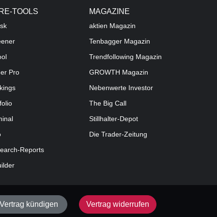
RE-TOOLS
MAGAZINE
sk
aktien
Magazin
eener
Tenbagger Magazin
ool
Trendfollowing Magazin
der Pro
GROWTH
Magazin
kings
Nebenwerte Investor
folio
The Big Call
minal
Stillhalter-Depot
o
Die Trader-Zeitung
earch-Reports
uilder
Vertrag kündigen
Vertrag widerrufen