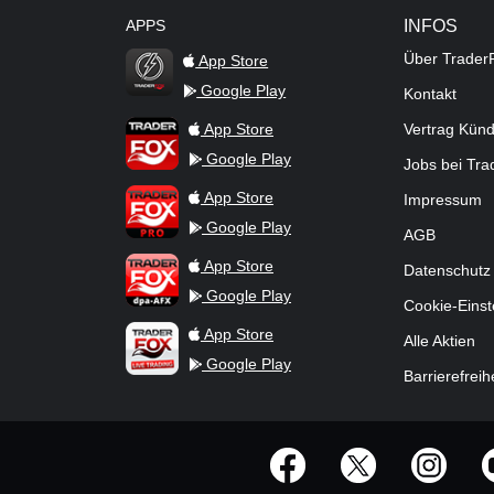
APPS
INFOS
Über Trader
App Store
Google Play
Kontakt
TraderFox Flash
TraderFox App
App Store
Vertrag Kün
Google Play
Jobs bei Tr
TraderFox Pro
App Store
Impressum
Google Play
AGB
TraderFox dpa-AFX ProFeed
App Store
Datenschutz
Google Play
Cookie-Einst
TraderFox Live Trading
App Store
Alle Aktien
Google Play
Barrierefreih
offizielle Social Media-Accounts