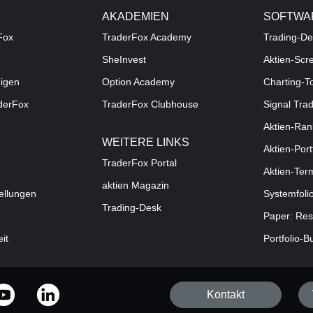
AKADEMIEN
SOFTWA
Fox
TraderFox Academy
Trading-De
SheInvest
Aktien-Scr
digen
Option Academy
Charting-T
aderFox
TraderFox Clubhouse
Signal Tra
Aktien-Ran
WEITERE LINKS
Aktien-Port
TraderFox Portal
Aktien-Ter
aktien Magazin
ellungen
Systemfoli
Trading-Desk
Paper: Res
eit
Portfolio-B
Kontakt