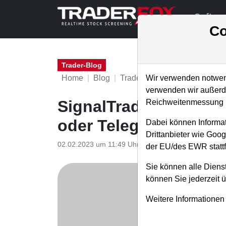
Softwa
Co
Trader-Blog
Home
Blog
Trader-Blog
Wir verwenden notwend
verwenden wir außerde
SignalTrader Pro - Cha
Reichweitenmessung u
oder Telegram
Dabei können Informat
Drittanbieter wie Goo
02.02.2023 um 11:49 Uhr
|
A. Zehetner
der EU/des EWR stattf
Sie können alle Dienst
können Sie jederzeit 
Weitere Informationen