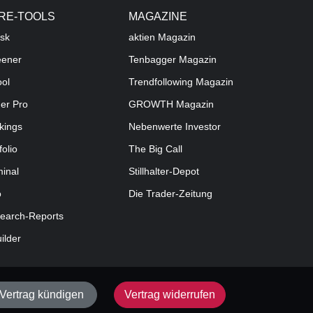
RE-TOOLS
MAGAZINE
sk
aktien
Magazin
eener
Tenbagger Magazin
ool
Trendfollowing Magazin
der Pro
GROWTH
Magazin
kings
Nebenwerte Investor
folio
The Big Call
minal
Stillhalter-Depot
o
Die Trader-Zeitung
earch-Reports
uilder
Vertrag kündigen
Vertrag widerrufen