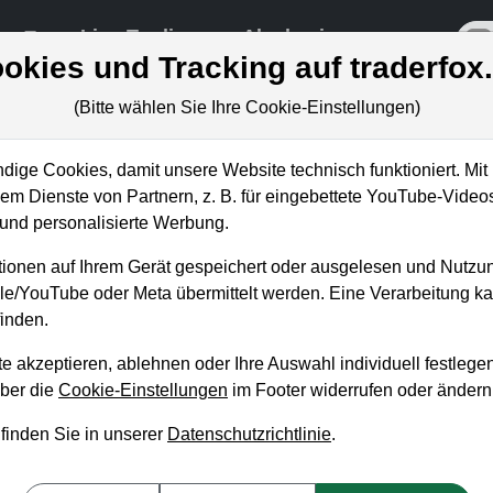
re
Live-Trading
Akademie
off
okies und Tracking auf traderfox
(Bitte wählen Sie Ihre Cookie-Einstellungen)
ige Cookies, damit unsere Website technisch funktioniert. Mit 
m Dienste von Partnern, z. B. für eingebettete YouTube-Video
rtsignale in Echtzeit per E-M
nd personalisierte Werbung.
ionen auf Ihrem Gerät gespeichert oder ausgelesen und Nutzu
gle/YouTube oder Meta übermittelt werden. Eine Verarbeitung 
inden.
e akzeptieren, ablehnen oder Ihre Auswahl individuell festlegen
über die
Cookie-Einstellungen
im Footer widerrufen oder ändern
 finden Sie in unserer
Datenschutzrichtlinie
.