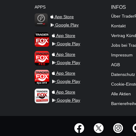
APPS
INFOS
Über Trader
App Store
Google Play
Kontakt
TraderFox Flash
TraderFox App
App Store
Vertrag Kün
Google Play
Jobs bei Tr
TraderFox Pro
App Store
Impressum
Google Play
AGB
TraderFox dpa-AFX ProFeed
App Store
Datenschutz
Google Play
Cookie-Einst
TraderFox Live Trading
App Store
Alle Aktien
Google Play
Barrierefreih
offizielle Social Media-Accounts