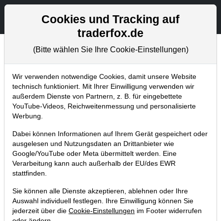
Aktien- und Artikelsuche
Seite
Cookies und Tracking auf
traderfox.de
(Bitte wählen Sie Ihre Cookie-Einstellungen)
Trader-Blog
Home
Blog
Trader-Blog
Wir verwenden notwendige Cookies, damit unsere Website
technisch funktioniert. Mit Ihrer Einwilligung verwenden wir
außerdem Dienste von Partnern, z. B. für eingebettete
SignalTrader Pro - teste
YouTube-Videos, Reichweitenmessung und personalisierte
Alarmfunktionen per E-Mail &
Werbung.
Telegram kostenlos
Dabei können Informationen auf Ihrem Gerät gespeichert oder
ausgelesen und Nutzungsdaten an Drittanbieter wie
27.02.2024 um 12:31 Uhr
|
A. Zehetner
Google/YouTube oder Meta übermittelt werden. Eine
Verarbeitung kann auch außerhalb der EU/des EWR
stattfinden.
Sie können alle Dienste akzeptieren, ablehnen oder Ihre
Auswahl individuell festlegen. Ihre Einwilligung können Sie
jederzeit über die
Cookie-Einstellungen
im Footer widerrufen
oder ändern.