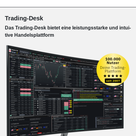
Trading-Desk
Das Trading-
Desk bie­tet eine leis­tungs­star­ke und in­tui­
tive Han­dels­platt­form