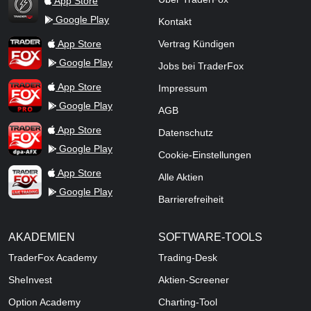
App Store
Google Play
Kontakt
TraderFox Flash
TraderFox App
App Store
Vertrag Kündigen
Google Play
Jobs bei TraderFox
TraderFox Pro
App Store
Impressum
Google Play
AGB
TraderFox dpa-AFX ProFeed
App Store
Datenschutz
Google Play
Cookie-Einstellungen
TraderFox Live Trading
App Store
Alle Aktien
Google Play
Barrierefreiheit
AKADEMIEN
SOFTWARE-TOOLS
TraderFox Academy
Trading-Desk
SheInvest
Aktien-Screener
Option Academy
Charting-Tool