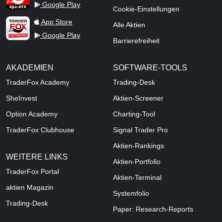
Google Play
Cookie-Einstellungen
TraderFox Live Trading
App Store
Alle Aktien
Google Play
Barrierefreiheit
AKADEMIEN
SOFTWARE-TOOLS
TraderFox Academy
Trading-Desk
SheInvest
Aktien-Screener
Option Academy
Charting-Tool
TraderFox Clubhouse
Signal Trader Pro
Aktien-Rankings
WEITERE LINKS
Aktien-Portfolio
TraderFox Portal
Aktien-Terminal
aktien Magazin
Systemfolio
Trading-Desk
Paper: Research-Reports