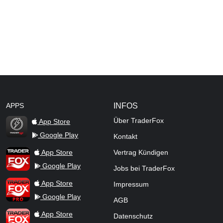
APPS
INFOS
Über TraderFox
App Store
Google Play
Kontakt
TraderFox Flash
TraderFox App
App Store
Vertrag Kündigen
Google Play
Jobs bei TraderFox
TraderFox Pro
App Store
Impressum
Google Play
AGB
TraderFox dpa-AFX ProFeed
App Store
Datenschutz