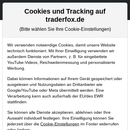
Aktien- und Artikelsuche
Seite
Cookies und Tracking auf
traderfox.de
(Bitte wählen Sie Ihre Cookie-Einstellungen)
Trader-Blog
Home
Blog
Trader-Blog
Wir verwenden notwendige Cookies, damit unsere Website
technisch funktioniert. Mit Ihrer Einwilligung verwenden wir
außerdem Dienste von Partnern, z. B. für eingebettete
So identifiziert ihr trendstarke
YouTube-Videos, Reichweitenmessung und personalisierte
Bullenaktien mit der
Werbung.
Börsensoftware
Dabei können Informationen auf Ihrem Gerät gespeichert oder
ausgelesen und Nutzungsdaten an Drittanbieter wie
16.01.2020 um 12:34 Uhr
|
A. Zehetner
Google/YouTube oder Meta übermittelt werden. Eine
Verarbeitung kann auch außerhalb der EU/des EWR
stattfinden.
Sie können alle Dienste akzeptieren, ablehnen oder Ihre
Auswahl individuell festlegen. Ihre Einwilligung können Sie
jederzeit über die
Cookie-Einstellungen
im Footer widerrufen
oder ändern.