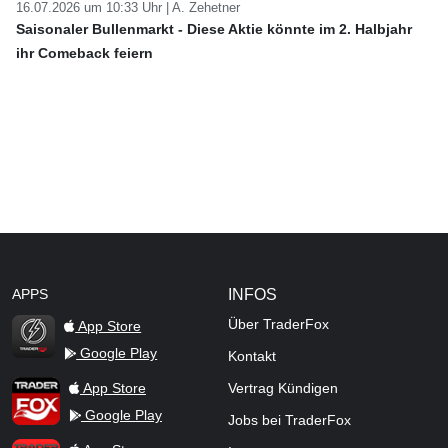
16.07.2026 um 10:33 Uhr |
A. Zehetner
Saisonaler Bullenmarkt - Diese Aktie könnte im 2. Halbjahr
ihr Comeback feiern
APPS
INFOS
Über TraderFox
App Store
Google Play
Kontakt
TraderFox Flash
TraderFox App
App Store
Vertrag Kündigen
Google Play
Jobs bei TraderFox
TraderFox Pro