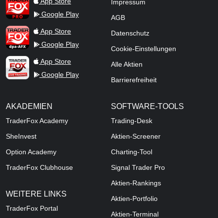
App Store
Impressum
Google Play
AGB
TraderFox dpa-AFX ProFeed
App Store
Datenschutz
Google Play
Cookie-Einstellungen
TraderFox Live Trading
App Store
Alle Aktien
Google Play
Barrierefreiheit
AKADEMIEN
SOFTWARE-TOOLS
TraderFox Academy
Trading-Desk
SheInvest
Aktien-Screener
Option Academy
Charting-Tool
TraderFox Clubhouse
Signal Trader Pro
Aktien-Rankings
WEITERE LINKS
Aktien-Portfolio
TraderFox Portal
Aktien-Terminal