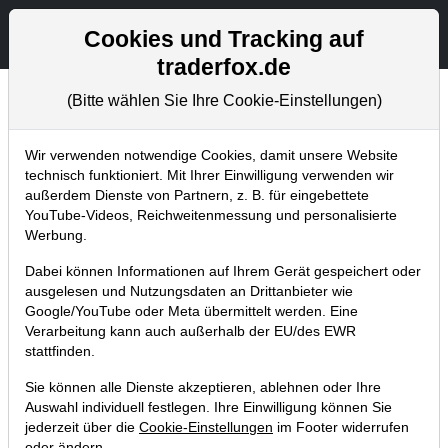
Aktien- und Artikelsuche
Seite
Cookies und Tracking auf
traderfox.de
(Bitte wählen Sie Ihre Cookie-Einstellungen)
Trader-Blog
Home
Blog
Trader-Blog
Wir verwenden notwendige Cookies, damit unsere Website
technisch funktioniert. Mit Ihrer Einwilligung verwenden wir
außerdem Dienste von Partnern, z. B. für eingebettete
Superperformance-Stocks - diese
YouTube-Videos, Reichweitenmessung und personalisierte
Aktien beschleunigen ihren
Werbung.
Aufwärtstrend
Dabei können Informationen auf Ihrem Gerät gespeichert oder
ausgelesen und Nutzungsdaten an Drittanbieter wie
07.08.2025 um 11:56 Uhr
|
A. Zehetner
Google/YouTube oder Meta übermittelt werden. Eine
Verarbeitung kann auch außerhalb der EU/des EWR
stattfinden.
Sie können alle Dienste akzeptieren, ablehnen oder Ihre
Auswahl individuell festlegen. Ihre Einwilligung können Sie
jederzeit über die
Cookie-Einstellungen
im Footer widerrufen
oder ändern.