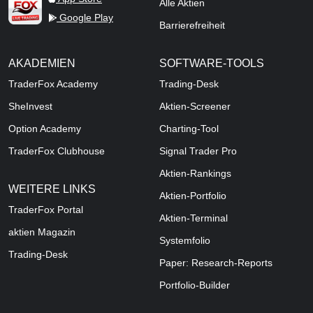
Alle Aktien
Google Play
Barrierefreiheit
AKADEMIEN
SOFTWARE-TOOLS
TraderFox Academy
Trading-Desk
SheInvest
Aktien-Screener
Option Academy
Charting-Tool
TraderFox Clubhouse
Signal Trader Pro
Aktien-Rankings
WEITERE LINKS
Aktien-Portfolio
TraderFox Portal
Aktien-Terminal
aktien Magazin
Systemfolio
Trading-Desk
Paper: Research-Reports
Portfolio-Builder