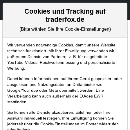
Aktien- und Artikelsuche
Seite
Cookies und Tracking auf
traderfox.de
(Bitte wählen Sie Ihre Cookie-Einstellungen)
Trader-Blog
Home
Blog
Trader-Blog
Wir verwenden notwendige Cookies, damit unsere Website
technisch funktioniert. Mit Ihrer Einwilligung verwenden wir
außerdem Dienste von Partnern, z. B. für eingebettete
Swing Trading mit dem 1-2-3-
YouTube-Videos, Reichweitenmessung und personalisierte
4er von Jeff Cooper
Werbung.
Dabei können Informationen auf Ihrem Gerät gespeichert oder
11.02.2020 um 12:23 Uhr
|
A. Zehetner
ausgelesen und Nutzungsdaten an Drittanbieter wie
Google/YouTube oder Meta übermittelt werden. Eine
Verarbeitung kann auch außerhalb der EU/des EWR
stattfinden.
Sie können alle Dienste akzeptieren, ablehnen oder Ihre
Auswahl individuell festlegen. Ihre Einwilligung können Sie
jederzeit über die
Cookie-Einstellungen
im Footer widerrufen
oder ändern.