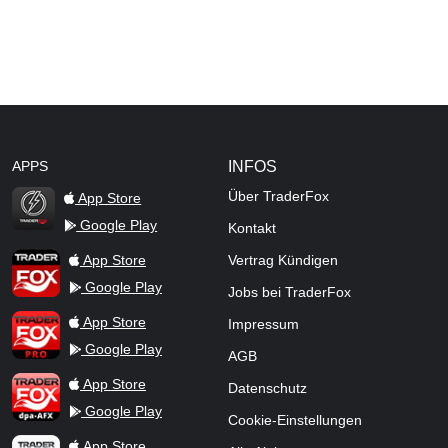
APPS
INFOS
Über TraderFox
App Store
Google Play
Kontakt
TraderFox Flash
TraderFox App
App Store
Vertrag Kündigen
Google Play
Jobs bei TraderFox
TraderFox Pro
App Store
Impressum
Google Play
AGB
TraderFox dpa-AFX ProFeed
App Store
Datenschutz
Google Play
Cookie-Einstellungen
TraderFox Live Trading
App Store