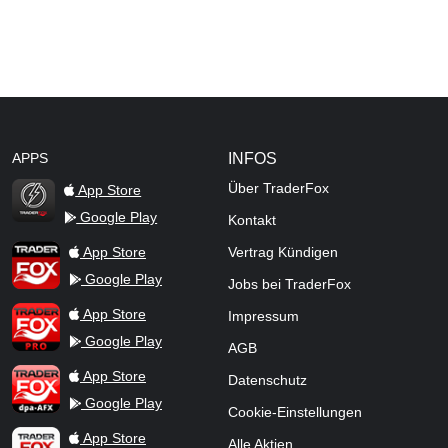
APPS
INFOS
Über TraderFox
App Store
Google Play
Kontakt
TraderFox Flash
TraderFox App
App Store
Vertrag Kündigen
Google Play
Jobs bei TraderFox
TraderFox Pro
App Store
Impressum
Google Play
AGB
TraderFox dpa-AFX ProFeed
App Store
Datenschutz
Google Play
Cookie-Einstellungen
TraderFox Live Trading
App Store
Alle Aktien