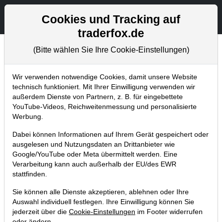
Aktien- und Artikelsuche
Seite
Cookies und Tracking auf
traderfox.de
(Bitte wählen Sie Ihre Cookie-Einstellungen)
Trader-Blog
Home
Blog
Trader-Blog
Wir verwenden notwendige Cookies, damit unsere Website
technisch funktioniert. Mit Ihrer Einwilligung verwenden wir
außerdem Dienste von Partnern, z. B. für eingebettete
Tenbagger-Depot: Aktien, denen wir
YouTube-Videos, Reichweitenmessung und personalisierte
eine Verzehnfachung zutrauen!
Werbung.
18.08.2020 um 09:56 Uhr
|
A. Zehetner
Dabei können Informationen auf Ihrem Gerät gespeichert oder
ausgelesen und Nutzungsdaten an Drittanbieter wie
Google/YouTube oder Meta übermittelt werden. Eine
Verarbeitung kann auch außerhalb der EU/des EWR
stattfinden.
Sie können alle Dienste akzeptieren, ablehnen oder Ihre
Auswahl individuell festlegen. Ihre Einwilligung können Sie
jederzeit über die
Cookie-Einstellungen
im Footer widerrufen
oder ändern.