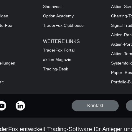
SheInvest
Aktien-Scr
digen
Option Academy
Charting-T
aderFox
TraderFox Clubhouse
Signal Tra
Aktien-Ran
WEITERE LINKS
Aktien-Port
TraderFox Portal
Aktien-Ter
aktien Magazin
ellungen
Systemfoli
Trading-Desk
Paper: Res
eit
Portfolio-B
Kontakt
derFox entwickelt Trading-Software für Anleger un