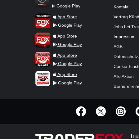
Google Play
Kontakt
TraderFox Flash
TraderFox App
App Store
Vertrag Kün
Google Play
Jobs bei Tr
TraderFox Pro
App Store
Impressum
Google Play
AGB
TraderFox dpa-AFX ProFeed
App Store
Datenschutz
Google Play
Cookie-Einst
TraderFox Live Trading
App Store
Alle Aktien
Google Play
Barrierefreih
offizielle Social Media-Accounts
Tra