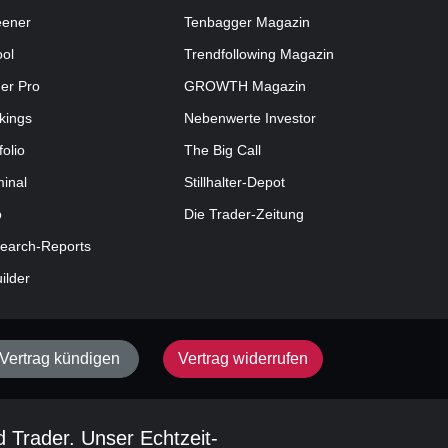
eener
Tenbagger Magazin
ool
Trendfollowing Magazin
der Pro
GROWTH
Magazin
kings
Nebenwerte Investor
folio
The Big Call
minal
Stillhalter-Depot
o
Die Trader-Zeitung
earch-Reports
uilder
Vertrag kündigen
Vertrag widerrufen
d Trader. Unser Echtzeit-