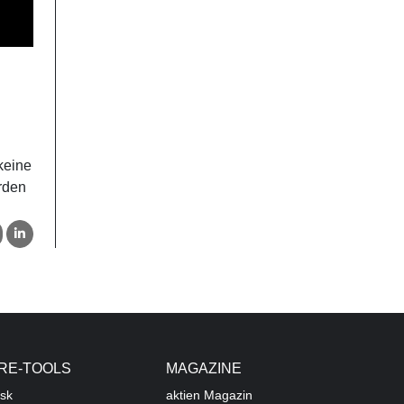
keine
rden
RE-TOOLS
MAGAZINE
sk
aktien
Magazin