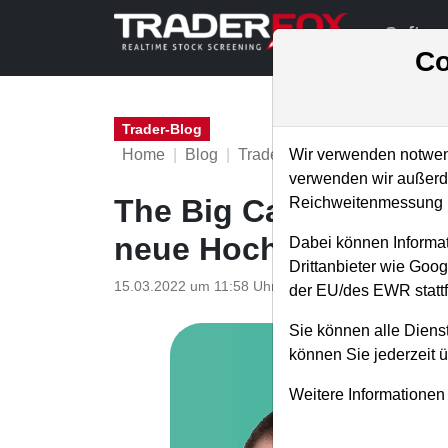
Softwa
Co
Trader-Blog
Home
Blog
Trader-Blog
Wir verwenden notwend
verwenden wir außerde
The Big Call - Welche
Reichweitenmessung u
neue Hochs?
Dabei können Informat
Drittanbieter wie Goo
15.03.2022 um 11:58 Uhr
|
A. Zehetner
der EU/des EWR stattf
Sie können alle Dienst
können Sie jederzeit 
Weitere Informationen