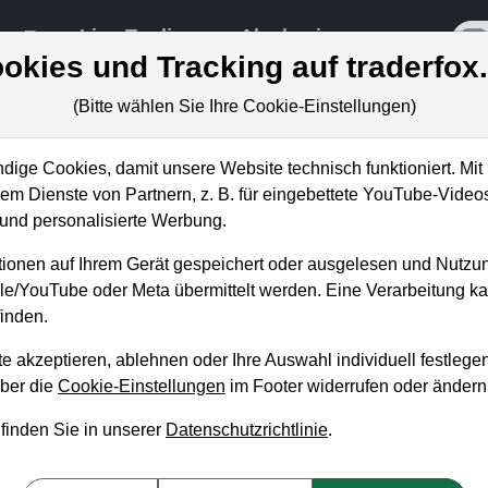
re
Live-Trading
Akademie
off
okies und Tracking auf traderfox
(Bitte wählen Sie Ihre Cookie-Einstellungen)
ige Cookies, damit unsere Website technisch funktioniert. Mit 
m Dienste von Partnern, z. B. für eingebettete YouTube-Video
 Aktien ziehen bald wieder au
nd personalisierte Werbung.
ionen auf Ihrem Gerät gespeichert oder ausgelesen und Nutzu
gle/YouTube oder Meta übermittelt werden. Eine Verarbeitung 
inden.
e akzeptieren, ablehnen oder Ihre Auswahl individuell festlegen
über die
Cookie-Einstellungen
im Footer widerrufen oder ändern
 finden Sie in unserer
Datenschutzrichtlinie
.