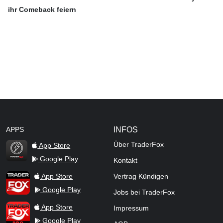
ihr Comeback feiern
APPS
INFOS
Über TraderFox
App Store
Google Play
Kontakt
TraderFox Flash
TraderFox App
App Store
Vertrag Kündigen
Google Play
Jobs bei TraderFox
TraderFox Pro
App Store
Impressum
Google Play