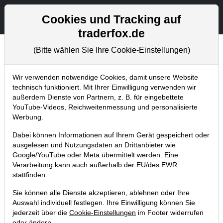
Aktien- und Artikelsuche
Seite
Cookies und Tracking auf
traderfox.de
(Bitte wählen Sie Ihre Cookie-Einstellungen)
Trader-Blog
Home
Blog
Trader-Blog
Wir verwenden notwendige Cookies, damit unsere Website
technisch funktioniert. Mit Ihrer Einwilligung verwenden wir
außerdem Dienste von Partnern, z. B. für eingebettete
Trader Race Winter 2021: Es gibt
YouTube-Videos, Reichweitenmessung und personalisierte
wieder spannende Preise zu
Werbung.
gewinnen!
Dabei können Informationen auf Ihrem Gerät gespeichert oder
ausgelesen und Nutzungsdaten an Drittanbieter wie
12.01.2021 um 12:02 Uhr
|
A. Zehetner
Google/YouTube oder Meta übermittelt werden. Eine
Verarbeitung kann auch außerhalb der EU/des EWR
stattfinden.
Sie können alle Dienste akzeptieren, ablehnen oder Ihre
Auswahl individuell festlegen. Ihre Einwilligung können Sie
jederzeit über die
Cookie-Einstellungen
im Footer widerrufen
oder ändern.