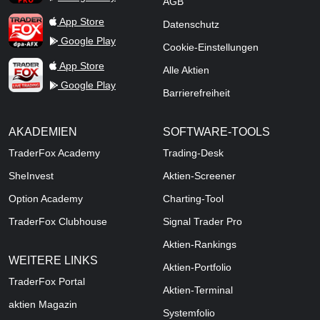
AGB
TraderFox dpa-AFX ProFeed
App Store
Datenschutz
Google Play
Cookie-Einstellungen
TraderFox Live Trading
App Store
Alle Aktien
Google Play
Barrierefreiheit
AKADEMIEN
SOFTWARE-TOOLS
TraderFox Academy
Trading-Desk
SheInvest
Aktien-Screener
Option Academy
Charting-Tool
TraderFox Clubhouse
Signal Trader Pro
Aktien-Rankings
WEITERE LINKS
Aktien-Portfolio
TraderFox Portal
Aktien-Terminal
aktien Magazin
Systemfolio