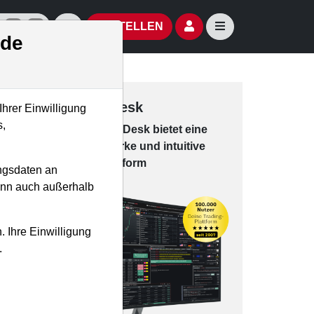
izielle Social Media-Accounts
Aktien- und Artikelsuche öffnen
Seitennavigation öf
BESTELLEN
.de
Trading-Desk
Ihrer Einwilligung
s,
Das Trading-
Desk bie­tet eine
leis­tungs­star­ke und in­tui­tive
Han­dels­platt­form
ngsdaten an
kann auch außerhalb
. Ihre Einwilligung
.