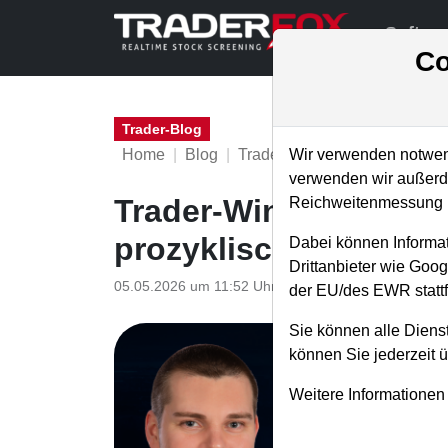
Softwa
Co
Trader-Blog
Home
Blog
Trader-Blog
Wir verwenden notwend
verwenden wir außerde
Trader-Wingman - Bre
Reichweitenmessung u
prozyklische Kaufsign
Dabei können Informat
Drittanbieter wie Goo
05.05.2026 um 11:52 Uhr
|
A. Zehetner
der EU/des EWR stattf
Sie können alle Dienst
können Sie jederzeit 
Weitere Informationen