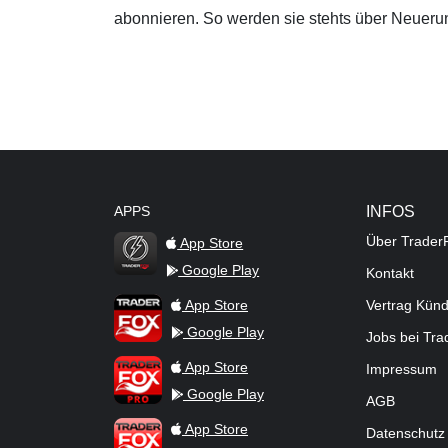
abonnieren. So werden sie stehts über Neuerun
APPS
INFOS
Über Trader
App Store
Google Play
Kontakt
TraderFox Flash
TraderFox App
App Store
Vertrag Kün
Google Play
Jobs bei Tr
TraderFox Pro
App Store
Impressum
Google Play
AGB
TraderFox dpa-AFX ProFeed
App Store
Datenschutz