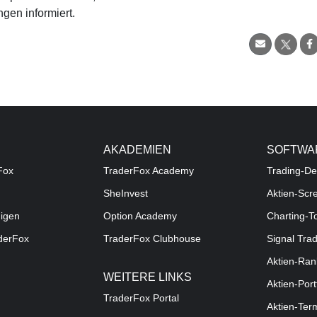
gen informiert.
AKADEMIEN
SOFTWA
Fox
TraderFox Academy
Trading-De
SheInvest
Aktien-Scr
digen
Option Academy
Charting-T
aderFox
TraderFox Clubhouse
Signal Tra
Aktien-Ran
WEITERE LINKS
Aktien-Port
TraderFox Portal
Aktien-Ter