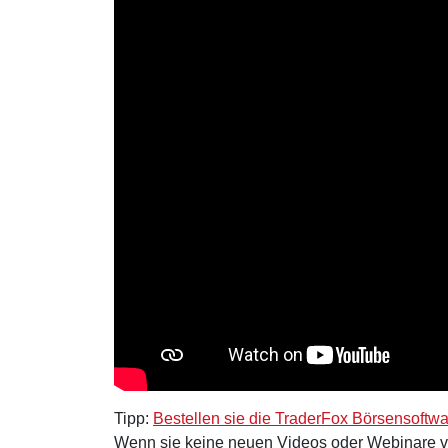
Tipp:
Bestellen sie die TraderFox Börsensoftw
Wenn sie keine neuen Videos oder Webinare 