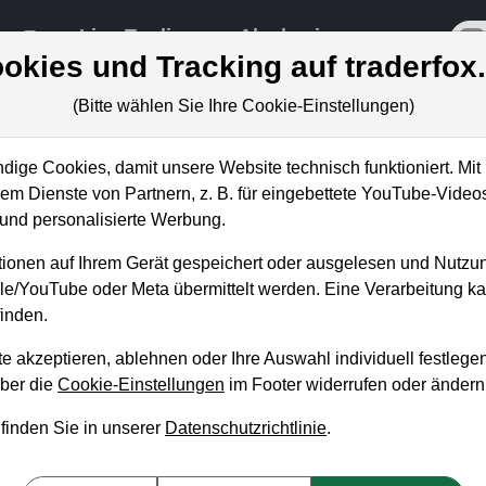
re
Live-Trading
Akademie
off
okies und Tracking auf traderfox
(Bitte wählen Sie Ihre Cookie-Einstellungen)
ige Cookies, damit unsere Website technisch funktioniert. Mit 
m Dienste von Partnern, z. B. für eingebettete YouTube-Video
akout-Trader zeigt
nd personalisierte Werbung.
ale in Echtzeit
ionen auf Ihrem Gerät gespeichert oder ausgelesen und Nutzu
gle/YouTube oder Meta übermittelt werden. Eine Verarbeitung 
inden.
e akzeptieren, ablehnen oder Ihre Auswahl individuell festlegen
über die
Cookie-Einstellungen
im Footer widerrufen oder ändern
 finden Sie in unserer
Datenschutzrichtlinie
.