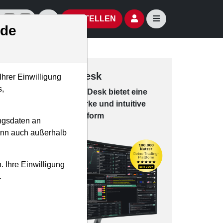
izielle Social Media-Accounts
Aktien- und Artikelsuche öffnen
Seitennavigation öf
BESTELLEN
.de
Trading-Desk
Ihrer Einwilligung
s,
Das Trading-
Desk bie­tet eine
leis­tungs­star­ke und in­tui­tive
Han­dels­platt­form
ngsdaten an
kann auch außerhalb
. Ihre Einwilligung
.