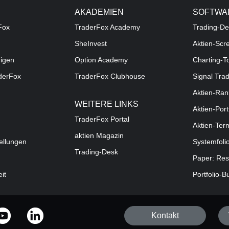
AKADEMIEN
SOFTWA
Fox
TraderFox Academy
Trading-De
SheInvest
Aktien-Scr
digen
Option Academy
Charting-T
aderFox
TraderFox Clubhouse
Signal Tra
Aktien-Ran
WEITERE LINKS
Aktien-Port
TraderFox Portal
Aktien-Ter
aktien Magazin
ellungen
Systemfoli
Trading-Desk
Paper: Res
eit
Portfolio-B
Kontakt