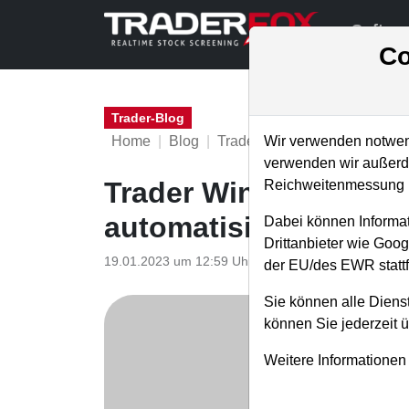
Softwa
Co
Trader-Blog
Home
Blog
Trader-Blog
Wir verwenden notwend
verwenden wir außerde
Trader Wingman - Sig
Reichweitenmessung u
automatisiert überw
Dabei können Informat
Drittanbieter wie Goo
19.01.2023 um 12:59 Uhr
|
A. Zehetner
der EU/des EWR stattf
Sie können alle Dienst
können Sie jederzeit 
Weitere Informationen