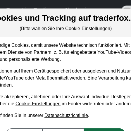
re
Live-Trading
Akademie
off
okies und Tracking auf traderfox
(Bitte wählen Sie Ihre Cookie-Einstellungen)
ige Cookies, damit unsere Website technisch funktioniert. Mit 
m Dienste von Partnern, z. B. für eingebettete YouTube-Video
nale mit hoher Trefferquote
nd personalisierte Werbung.
achen
ionen auf Ihrem Gerät gespeichert oder ausgelesen und Nutzu
gle/YouTube oder Meta übermittelt werden. Eine Verarbeitung 
inden.
e akzeptieren, ablehnen oder Ihre Auswahl individuell festlegen
über die
Cookie-Einstellungen
im Footer widerrufen oder ändern
 finden Sie in unserer
Datenschutzrichtlinie
.