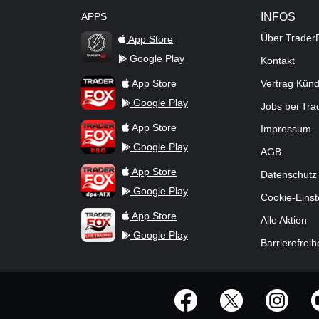
APPS
INFOS
Über Trader
App Store
Google Play
Kontakt
TraderFox Flash
TraderFox App
App Store
Vertrag Kün
Google Play
Jobs bei Tr
TraderFox Pro
App Store
Impressum
Google Play
AGB
TraderFox dpa-AFX ProFeed
App Store
Datenschutz
Google Play
Cookie-Einst
TraderFox Live Trading
App Store
Alle Aktien
Google Play
Barrierefreih
offizielle Social Media-Accounts