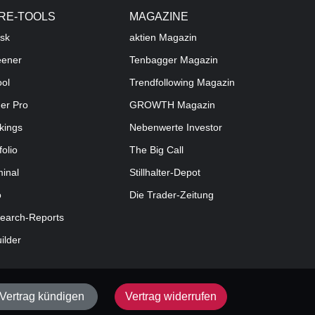
RE-TOOLS
MAGAZINE
sk
aktien
Magazin
eener
Tenbagger Magazin
ool
Trendfollowing Magazin
der Pro
GROWTH
Magazin
kings
Nebenwerte Investor
folio
The Big Call
minal
Stillhalter-Depot
o
Die Trader-Zeitung
earch-Reports
uilder
Vertrag kündigen
Vertrag widerrufen