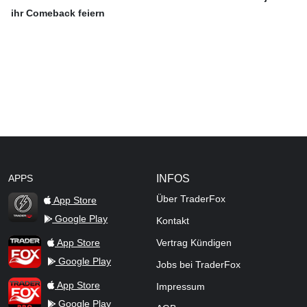
ihr Comeback feiern
APPS
INFOS
Über TraderFox
App Store
Google Play
Kontakt
TraderFox Flash
TraderFox App
App Store
Vertrag Kündigen
Google Play
Jobs bei TraderFox
TraderFox Pro
App Store
Impressum
Google Play