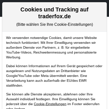
Aktien- und Artikelsuche
Seite
Cookies und Tracking auf
traderfox.de
(Bitte wählen Sie Ihre Cookie-Einstellungen)
Trader-Blog
Home
Blog
Trader-Blog
Wir verwenden notwendige Cookies, damit unsere Website
technisch funktioniert. Mit Ihrer Einwilligung verwenden wir
außerdem Dienste von Partnern, z. B. für eingebettete
TraderFox Scans: So findest du
YouTube-Videos, Reichweitenmessung und personalisierte
Aktien mit anziehendem
Werbung.
Handelsvolumen!
Dabei können Informationen auf Ihrem Gerät gespeichert oder
ausgelesen und Nutzungsdaten an Drittanbieter wie
11.02.2021 um 11:44 Uhr
|
A. Zehetner
Google/YouTube oder Meta übermittelt werden. Eine
Verarbeitung kann auch außerhalb der EU/des EWR
stattfinden.
Sie können alle Dienste akzeptieren, ablehnen oder Ihre
Auswahl individuell festlegen. Ihre Einwilligung können Sie
jederzeit über die
Cookie-Einstellungen
im Footer widerrufen
oder ändern.