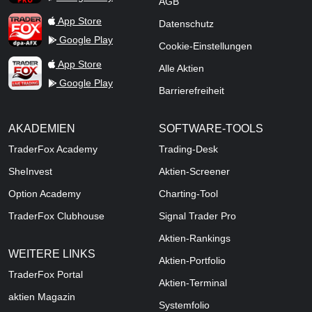
AGB
TraderFox dpa-AFX ProFeed
App Store
Datenschutz
Google Play
Cookie-Einstellungen
TraderFox Live Trading
App Store
Alle Aktien
Google Play
Barrierefreiheit
AKADEMIEN
SOFTWARE-TOOLS
TraderFox Academy
Trading-Desk
SheInvest
Aktien-Screener
Option Academy
Charting-Tool
TraderFox Clubhouse
Signal Trader Pro
Aktien-Rankings
WEITERE LINKS
Aktien-Portfolio
TraderFox Portal
Aktien-Terminal
aktien Magazin
Systemfolio