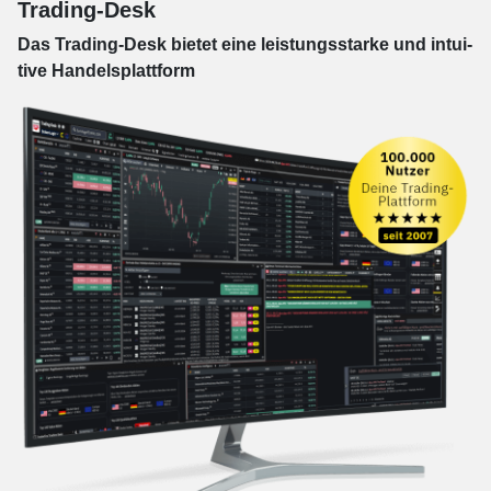
Trading-Desk
Das Trading-
Desk bie­tet eine leis­tungs­star­ke und in­tui­
tive Han­dels­platt­form