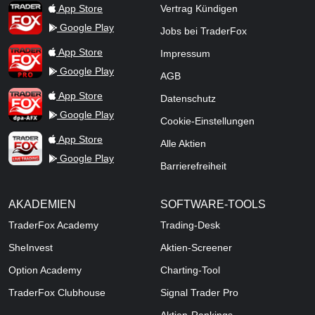
TraderFox App
App Store
Vertrag Kündigen
Google Play
Jobs bei TraderFox
TraderFox Pro
App Store
Impressum
Google Play
AGB
TraderFox dpa-AFX ProFeed
App Store
Datenschutz
Google Play
Cookie-Einstellungen
TraderFox Live Trading
App Store
Alle Aktien
Google Play
Barrierefreiheit
AKADEMIEN
SOFTWARE-TOOLS
TraderFox Academy
Trading-Desk
SheInvest
Aktien-Screener
Option Academy
Charting-Tool
TraderFox Clubhouse
Signal Trader Pro