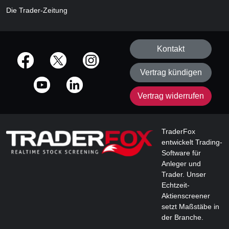
Die Trader-Zeitung
Kontakt
offizielle Social Media-Accounts
Vertrag kündigen
Vertrag widerrufen
TraderFox
entwickelt Trading-
Software für
Anleger und
Trader. Unser
Echtzeit-
Aktienscreener
setzt Maßstäbe in
der Branche.