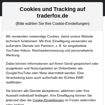
Aktien- und Artikelsuche
Seite
Cookies und Tracking auf
traderfox.de
(Bitte wählen Sie Ihre Cookie-Einstellungen)
Trader-Blog
Home
Blog
Trader-Blog
Wir verwenden notwendige Cookies, damit unsere Website
technisch funktioniert. Mit Ihrer Einwilligung verwenden wir
außerdem Dienste von Partnern, z. B. für eingebettete
TraderFox Screener - neues 52-
YouTube-Videos, Reichweitenmessung und personalisierte
Wochenhoch mit hoher
Werbung.
Performance
Dabei können Informationen auf Ihrem Gerät gespeichert oder
ausgelesen und Nutzungsdaten an Drittanbieter wie
27.11.2025 um 11:22 Uhr
|
A. Zehetner
Google/YouTube oder Meta übermittelt werden. Eine
Verarbeitung kann auch außerhalb der EU/des EWR
stattfinden.
Sie können alle Dienste akzeptieren, ablehnen oder Ihre
Auswahl individuell festlegen. Ihre Einwilligung können Sie
jederzeit über die
Cookie-Einstellungen
im Footer widerrufen
oder ändern.