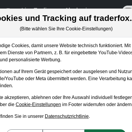
re
Live-Trading
Akademie
off
okies und Tracking auf traderfox
(Bitte wählen Sie Ihre Cookie-Einstellungen)
ige Cookies, damit unsere Website technisch funktioniert. Mit 
m Dienste von Partnern, z. B. für eingebettete YouTube-Video
-Charts, um möglichst viele
nd personalisierte Werbung.
ben!
ionen auf Ihrem Gerät gespeichert oder ausgelesen und Nutzu
gle/YouTube oder Meta übermittelt werden. Eine Verarbeitung 
inden.
e akzeptieren, ablehnen oder Ihre Auswahl individuell festlegen
über die
Cookie-Einstellungen
im Footer widerrufen oder ändern
 finden Sie in unserer
Datenschutzrichtlinie
.