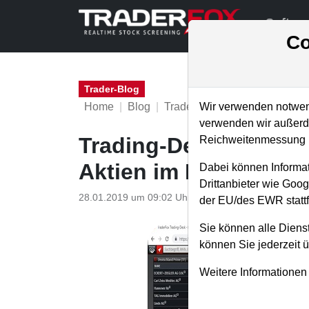
Softwa
Co
Trader-Blog
Home
Blog
Trader-Blog
Wir verwenden notwend
verwenden wir außerde
Trading-Desk mit Mini
Reichweitenmessung u
Aktien im Blick zu ha
Dabei können Informat
Drittanbieter wie Goo
28.01.2019 um 09:02 Uhr
|
A. Zehetner
der EU/des EWR stattf
Sie können alle Dienst
können Sie jederzeit 
Weitere Informationen