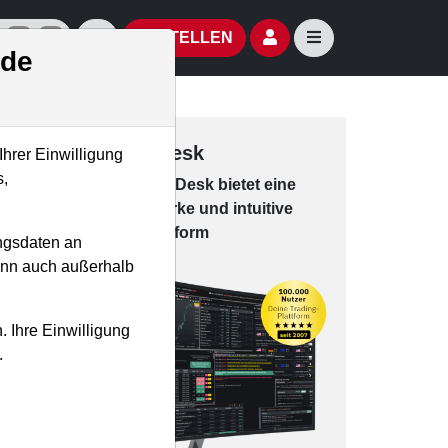
izielle Social Media-Accounts
Aktien- und Artikelsuche öffnen
Seitennavigation öf
BESTELLEN
.de
Trading-Desk
Ihrer Einwilligung
s,
Das Trading-
Desk bie­tet eine
leis­tungs­star­ke und in­tui­tive
Han­dels­platt­form
ngsdaten an
kann auch außerhalb
. Ihre Einwilligung
.