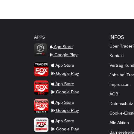
APPS
INFOS
Über Trader
App Store
Google Play
Kontakt
TraderFox Flash
TraderFox App
App Store
Vertrag Kün
Google Play
Jobs bei Tr
TraderFox Pro
App Store
Impressum
Google Play
AGB
TraderFox dpa-AFX ProFeed
App Store
Datenschutz
Google Play
Cookie-Einst
TraderFox Live Trading
App Store
Alle Aktien
Google Play
Barrierefreih