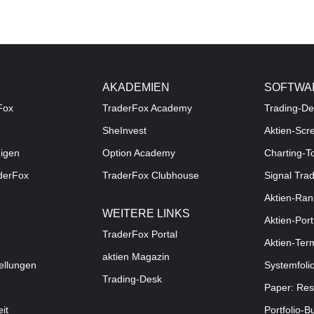
AKADEMIEN
SOFTWA
Fox
TraderFox Academy
Trading-De
SheInvest
Aktien-Scr
digen
Option Academy
Charting-T
aderFox
TraderFox Clubhouse
Signal Tra
Aktien-Ran
WEITERE LINKS
Aktien-Port
TraderFox Portal
Aktien-Ter
aktien Magazin
ellungen
Systemfoli
Trading-Desk
Paper: Res
eit
Portfolio-B