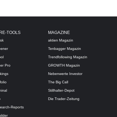
RE-TOOLS
MAGAZINE
sk
aktien
Magazin
eener
Tenbagger Magazin
ool
Trendfollowing Magazin
der Pro
GROWTH
Magazin
kings
Nebenwerte Investor
folio
The Big Call
minal
Stillhalter-Depot
o
Die Trader-Zeitung
earch-Reports
uilder