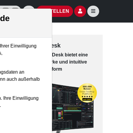
izielle Social Media-Accounts
Aktien- und Artikelsuche öffnen
Seitennavigation öf
BESTELLEN
.de
Trading-Desk
Ihrer Einwilligung
s,
Das Trading-
Desk bie­tet eine
leis­tungs­star­ke und in­tui­tive
Han­dels­platt­form
ngsdaten an
kann auch außerhalb
. Ihre Einwilligung
.