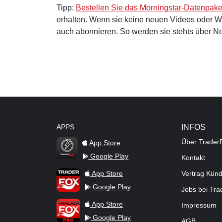
Tipp:
Bestellen Sie das Morningstar-Datenpake
erhalten. Wenn sie keine neuen Videos oder 
auch abonnieren. So werden sie stehts über Ne
APPS
INFOS
Über Trader
App Store
Google Play
Kontakt
TraderFox Flash
TraderFox App
App Store
Vertrag Kün
Google Play
Jobs bei Tr
TraderFox Pro
App Store
Impressum
Google Play
AGB