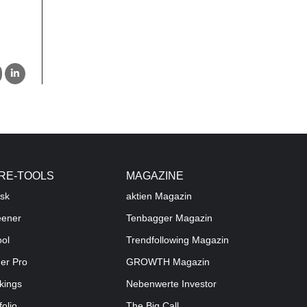
RE-TOOLS
MAGAZINE
sk
aktien
Magazin
eener
Tenbagger Magazin
ool
Trendfollowing Magazin
der Pro
GROWTH
Magazin
kings
Nebenwerte Investor
folio
The Big Call