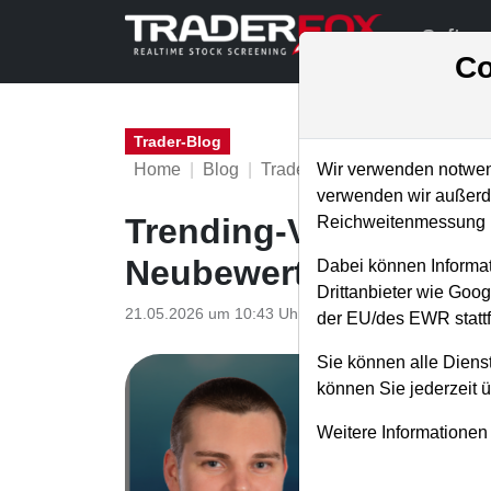
Softwa
Co
Trader-Blog
Home
Blog
Trader-Blog
Wir verwenden notwend
verwenden wir außerde
Trending-Value KUV ze
Reichweitenmessung u
Neubewertungspotenz
Dabei können Informat
Drittanbieter wie Goo
21.05.2026 um 10:43 Uhr
|
A. Zehetner
der EU/des EWR stattf
Sie können alle Dienst
können Sie jederzeit 
Weitere Informationen