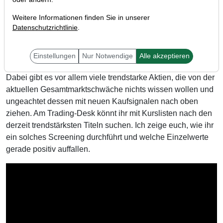
Weitere Informationen finden Sie in unserer
Datenschutzrichtlinie
.
Liebe Trader,
nachdem der DAX am 10. Juli ein neues Allzeithoch
Einstellungen
Nur Notwendige
Alle akzeptieren
markiert hat, ist der Index in einer Konsolidierung gefangen.
Dabei gibt es vor allem viele trendstarke Aktien, die von der
aktuellen Gesamtmarktschwäche nichts wissen wollen und
ungeachtet dessen mit neuen Kaufsignalen nach oben
ziehen. Am Trading-Desk könnt ihr mit Kurslisten nach den
derzeit trendstärksten Titeln suchen. Ich zeige euch, wie ihr
ein solches Screening durchführt und welche Einzelwerte
gerade positiv auffallen.