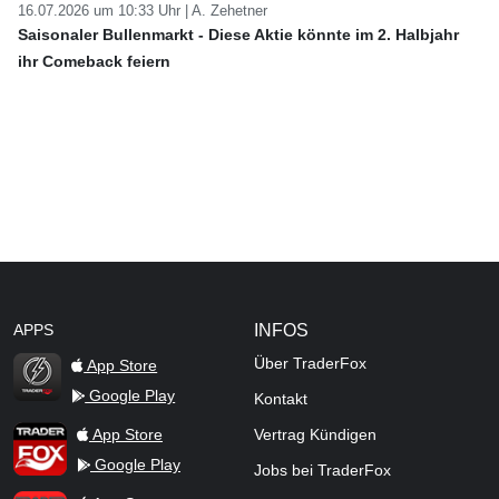
16.07.2026 um 10:33 Uhr |
A. Zehetner
Saisonaler Bullenmarkt - Diese Aktie könnte im 2. Halbjahr
ihr Comeback feiern
APPS
INFOS
Über TraderFox
App Store
Google Play
Kontakt
TraderFox Flash
TraderFox App
App Store
Vertrag Kündigen
Google Play
Jobs bei TraderFox