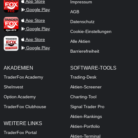
TraderFox Pro
App Store
Impressum
Google Play
AGB
TraderFox dpa-AFX ProFeed
App Store
Datenschutz
Google Play
Cookie-Einstellungen
TraderFox Live Trading
App Store
Alle Aktien
Google Play
Barrierefreiheit
AKADEMIEN
SOFTWARE-TOOLS
TraderFox Academy
Trading-Desk
SheInvest
Aktien-Screener
Option Academy
Charting-Tool
TraderFox Clubhouse
Signal Trader Pro
Aktien-Rankings
WEITERE LINKS
Aktien-Portfolio
TraderFox Portal
Aktien-Terminal