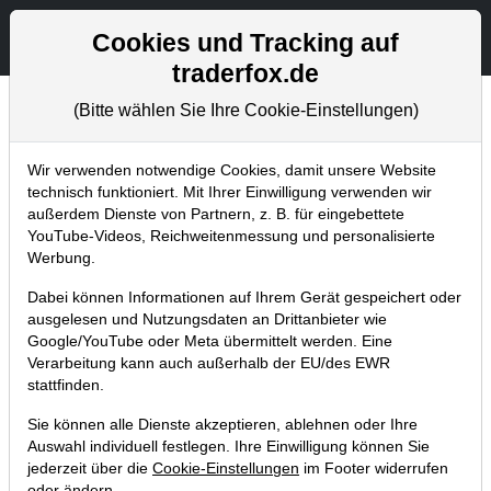
Aktien- und Artikelsuche
Seite
Cookies und Tracking auf
traderfox.de
(Bitte wählen Sie Ihre Cookie-Einstellungen)
Trader-Blog
Home
Blog
Trader-Blog
Wir verwenden notwendige Cookies, damit unsere Website
technisch funktioniert. Mit Ihrer Einwilligung verwenden wir
außerdem Dienste von Partnern, z. B. für eingebettete
Trendstärke - diese deutschen
YouTube-Videos, Reichweitenmessung und personalisierte
Aktien ziehen nach oben
Werbung.
Dabei können Informationen auf Ihrem Gerät gespeichert oder
21.08.2025 um 09:36 Uhr
|
A. Zehetner
ausgelesen und Nutzungsdaten an Drittanbieter wie
Google/YouTube oder Meta übermittelt werden. Eine
Verarbeitung kann auch außerhalb der EU/des EWR
stattfinden.
Sie können alle Dienste akzeptieren, ablehnen oder Ihre
Auswahl individuell festlegen. Ihre Einwilligung können Sie
jederzeit über die
Cookie-Einstellungen
im Footer widerrufen
oder ändern.