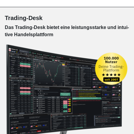
Trading-Desk
Das Trading-
Desk bie­tet eine leis­tungs­star­ke und in­tui­
tive Han­dels­platt­form