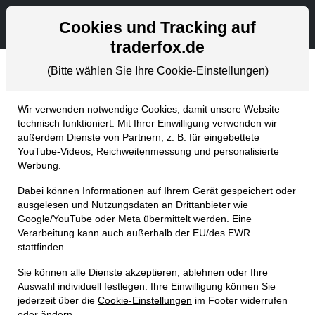
Aktien- und Artikelsuche
Seite
Cookies und Tracking auf
traderfox.de
(Bitte wählen Sie Ihre Cookie-Einstellungen)
Trader-Blog
Home
Blog
Trader-Blog
Wir verwenden notwendige Cookies, damit unsere Website
technisch funktioniert. Mit Ihrer Einwilligung verwenden wir
außerdem Dienste von Partnern, z. B. für eingebettete
Wachstumsaktien - So findest du
YouTube-Videos, Reichweitenmessung und personalisierte
die überzeugendsten
Werbung.
Umsatzraketen!
Dabei können Informationen auf Ihrem Gerät gespeichert oder
ausgelesen und Nutzungsdaten an Drittanbieter wie
09.11.2021 um 11:54 Uhr
|
A. Zehetner
Google/YouTube oder Meta übermittelt werden. Eine
Verarbeitung kann auch außerhalb der EU/des EWR
stattfinden.
Sie können alle Dienste akzeptieren, ablehnen oder Ihre
Auswahl individuell festlegen. Ihre Einwilligung können Sie
jederzeit über die
Cookie-Einstellungen
im Footer widerrufen
oder ändern.