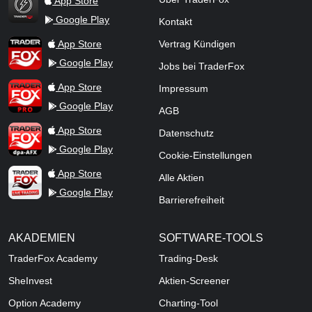
App Store
Google Play
Kontakt
TraderFox Flash
TraderFox App
App Store
Vertrag Kündigen
Google Play
Jobs bei TraderFox
TraderFox Pro
App Store
Impressum
Google Play
AGB
TraderFox dpa-AFX ProFeed
App Store
Datenschutz
Google Play
Cookie-Einstellungen
TraderFox Live Trading
App Store
Alle Aktien
Google Play
Barrierefreiheit
AKADEMIEN
SOFTWARE-TOOLS
TraderFox Academy
Trading-Desk
SheInvest
Aktien-Screener
Option Academy
Charting-Tool