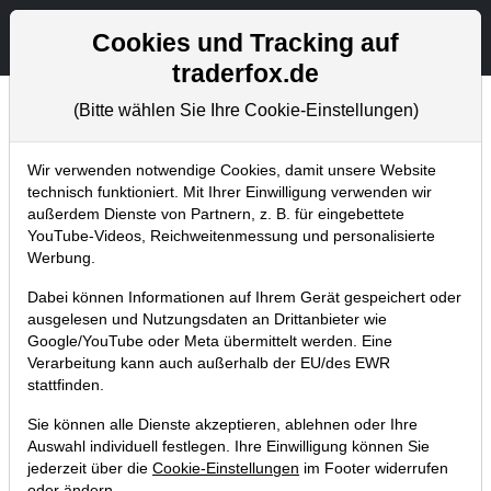
Aktien- und Artikelsuche
Seite
Cookies und Tracking auf
traderfox.de
(Bitte wählen Sie Ihre Cookie-Einstellungen)
Trader-Blog
Home
Blog
Trader-Blog
Wir verwenden notwendige Cookies, damit unsere Website
technisch funktioniert. Mit Ihrer Einwilligung verwenden wir
außerdem Dienste von Partnern, z. B. für eingebettete
Was verbirgt sich hinter dem
YouTube-Videos, Reichweitenmessung und personalisierte
Indikator "Trendstabilität"
Werbung.
05.02.2019 um 12:56 Uhr
|
A. Zehetner
Dabei können Informationen auf Ihrem Gerät gespeichert oder
ausgelesen und Nutzungsdaten an Drittanbieter wie
Google/YouTube oder Meta übermittelt werden. Eine
Verarbeitung kann auch außerhalb der EU/des EWR
stattfinden.
Sie können alle Dienste akzeptieren, ablehnen oder Ihre
Auswahl individuell festlegen. Ihre Einwilligung können Sie
jederzeit über die
Cookie-Einstellungen
im Footer widerrufen
oder ändern.