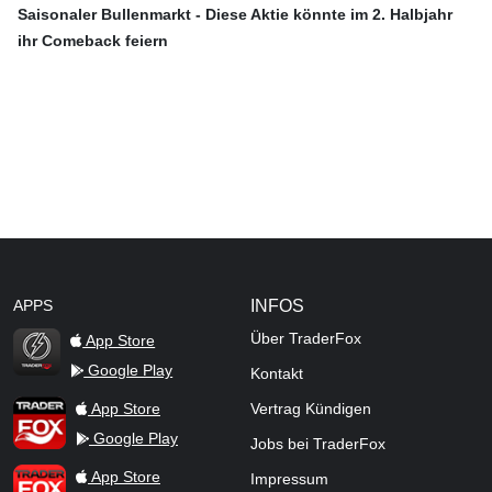
Saisonaler Bullenmarkt - Diese Aktie könnte im 2. Halbjahr
ihr Comeback feiern
APPS
INFOS
Über TraderFox
App Store
Google Play
Kontakt
TraderFox Flash
TraderFox App
App Store
Vertrag Kündigen
Google Play
Jobs bei TraderFox
TraderFox Pro
App Store
Impressum