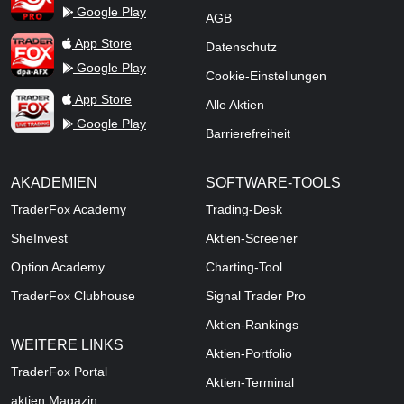
Google Play
AGB
TraderFox dpa-AFX ProFeed
App Store
Datenschutz
Google Play
Cookie-Einstellungen
TraderFox Live Trading
App Store
Alle Aktien
Google Play
Barrierefreiheit
AKADEMIEN
SOFTWARE-TOOLS
TraderFox Academy
Trading-Desk
SheInvest
Aktien-Screener
Option Academy
Charting-Tool
TraderFox Clubhouse
Signal Trader Pro
Aktien-Rankings
WEITERE LINKS
Aktien-Portfolio
TraderFox Portal
Aktien-Terminal
aktien Magazin