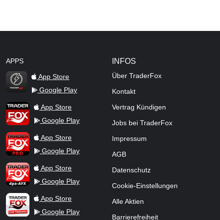
APPS
INFOS
Über TraderFox
App Store
Google Play
Kontakt
TraderFox Flash
TraderFox App
App Store
Vertrag Kündigen
Google Play
Jobs bei TraderFox
TraderFox Pro
App Store
Impressum
Google Play
AGB
TraderFox dpa-AFX ProFeed
App Store
Datenschutz
Google Play
Cookie-Einstellungen
TraderFox Live Trading
App Store
Alle Aktien
Google Play
Barrierefreiheit