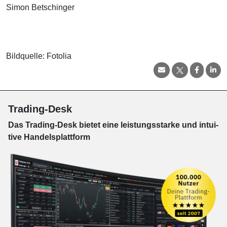
Simon Betschinger
Bildquelle: Fotolia
Trading-Desk
Das Trading-
Desk bie­tet eine leis­tungs­star­ke und in­tui­
tive Han­dels­platt­form