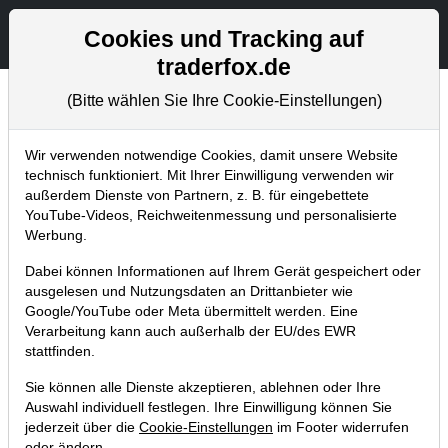
Aktien- und Artikelsuche
Seite
Cookies und Tracking auf
traderfox.de
(Bitte wählen Sie Ihre Cookie-Einstellungen)
Trader-Blog
Home
Blog
Trader-Blog
Wir verwenden notwendige Cookies, damit unsere Website
technisch funktioniert. Mit Ihrer Einwilligung verwenden wir
außerdem Dienste von Partnern, z. B. für eingebettete
Wie finde ich immer solche Aktien
YouTube-Videos, Reichweitenmessung und personalisierte
wie iRobot (+50%) oder AMD
Werbung.
(+100%)
Dabei können Informationen auf Ihrem Gerät gespeichert oder
ausgelesen und Nutzungsdaten an Drittanbieter wie
30.08.2018 um 12:19 Uhr
|
S. Betschinger
Google/YouTube oder Meta übermittelt werden. Eine
Verarbeitung kann auch außerhalb der EU/des EWR
stattfinden.
Sie können alle Dienste akzeptieren, ablehnen oder Ihre
Auswahl individuell festlegen. Ihre Einwilligung können Sie
jederzeit über die
Cookie-Einstellungen
im Footer widerrufen
oder ändern.