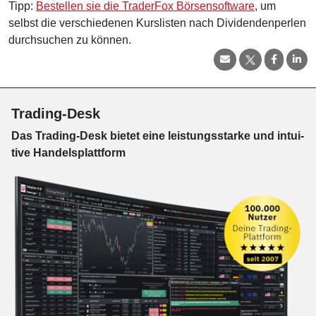
Tipp:
Bestellen sie die TraderFox Börsensoftware
, um
selbst die verschiedenen Kurslisten nach Dividendenperlen
durchsuchen zu können.
Trading-Desk
Das Trading-
Desk bie­tet eine leis­tungs­star­ke und in­tui­
tive Han­dels­platt­form