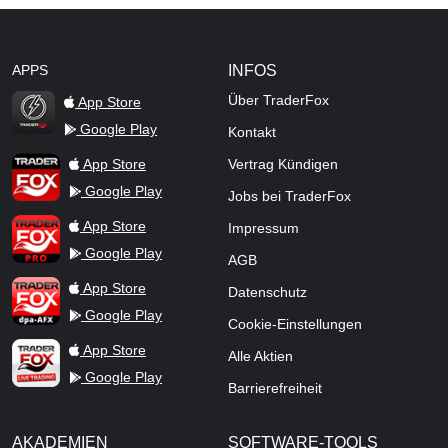
APPS
INFOS
Über TraderFox
App Store
Google Play
Kontakt
TraderFox Flash
TraderFox App
App Store
Vertrag Kündigen
Google Play
Jobs bei TraderFox
TraderFox Pro
App Store
Impressum
Google Play
AGB
TraderFox dpa-AFX ProFeed
App Store
Datenschutz
Google Play
Cookie-Einstellungen
TraderFox Live Trading
App Store
Alle Aktien
Google Play
Barrierefreiheit
AKADEMIEN
SOFTWARE-TOOLS