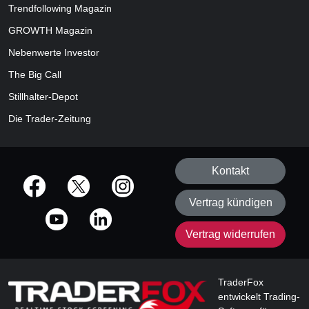
Trendfollowing Magazin
GROWTH
Magazin
Nebenwerte Investor
The Big Call
Stillhalter-Depot
Die Trader-Zeitung
Kontakt
offizielle Social Media-Accounts
Vertrag kündigen
Vertrag widerrufen
TraderFox
entwickelt Trading-