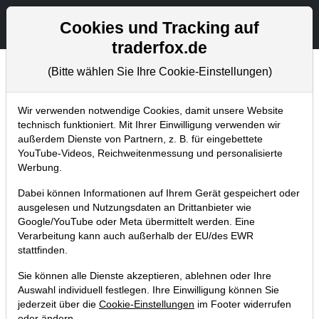
Aktien- und Artikelsuche
Seite
Cookies und Tracking auf
traderfox.de
(Bitte wählen Sie Ihre Cookie-Einstellungen)
Trader-Blog
Home
Blog
Trader-Blog
Wir verwenden notwendige Cookies, damit unsere Website
technisch funktioniert. Mit Ihrer Einwilligung verwenden wir
außerdem Dienste von Partnern, z. B. für eingebettete
Wie kann ich gezielt nach
YouTube-Videos, Reichweitenmessung und personalisierte
Dividendenperlen suchen!
Werbung.
Dabei können Informationen auf Ihrem Gerät gespeichert oder
05.12.2018 um 11:27 Uhr
|
A. Zehetner
ausgelesen und Nutzungsdaten an Drittanbieter wie
Google/YouTube oder Meta übermittelt werden. Eine
Verarbeitung kann auch außerhalb der EU/des EWR
stattfinden.
Sie können alle Dienste akzeptieren, ablehnen oder Ihre
Auswahl individuell festlegen. Ihre Einwilligung können Sie
jederzeit über die
Cookie-Einstellungen
im Footer widerrufen
oder ändern.