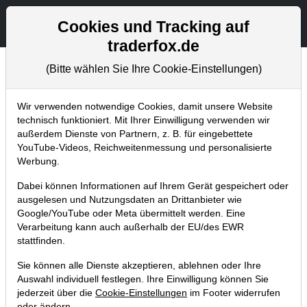
Aktien- und Artikelsuche
Seite
Cookies und Tracking auf
traderfox.de
(Bitte wählen Sie Ihre Cookie-Einstellungen)
Tradingerfolge
Home
Blog
Tradingerfolge
Wir verwenden notwendige Cookies, damit unsere Website
technisch funktioniert. Mit Ihrer Einwilligung verwenden wir
außerdem Dienste von Partnern, z. B. für eingebettete
Binnen zwei Wochen ist unser
YouTube-Videos, Reichweitenmessung und personalisierte
Aixtron-Trade bei +20% - jetzt werden
Werbung.
die MicroLED- sowie GaN- und SiC-
Dabei können Informationen auf Ihrem Gerät gespeichert oder
Stories gespielt!
ausgelesen und Nutzungsdaten an Drittanbieter wie
Google/YouTube oder Meta übermittelt werden. Eine
29.04.2022 um 20:18 Uhr
|
TraderFox GmbH
Verarbeitung kann auch außerhalb der EU/des EWR
stattfinden.
Sie können alle Dienste akzeptieren, ablehnen oder Ihre
Auswahl individuell festlegen. Ihre Einwilligung können Sie
jederzeit über die
Cookie-Einstellungen
im Footer widerrufen
oder ändern.