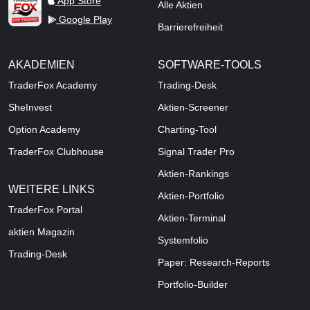
App Store
Alle Aktien
Google Play
Barrierefreiheit
AKADEMIEN
SOFTWARE-TOOLS
TraderFox Academy
Trading-Desk
SheInvest
Aktien-Screener
Option Academy
Charting-Tool
TraderFox Clubhouse
Signal Trader Pro
Aktien-Rankings
WEITERE LINKS
Aktien-Portfolio
TraderFox Portal
Aktien-Terminal
aktien Magazin
Systemfolio
Trading-Desk
Paper: Research-Reports
Portfolio-Builder