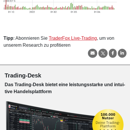
Tipp
: Abonnieren Sie
TraderFox Live-Trading
, um von
unserem Research zu profitieren
Trading-Desk
Das Trading-
Desk bie­tet eine leis­tungs­star­ke und in­tui­
tive Han­dels­platt­form