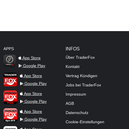
APPS
INFOS
Über TraderFox
App Store
Google Play
Kontakt
TraderFox Flash
TraderFox App
App Store
Vertrag Kündigen
Google Play
Jobs bei TraderFox
TraderFox Pro
App Store
Impressum
Google Play
AGB
TraderFox dpa-AFX ProFeed
App Store
Datenschutz
Google Play
Cookie-Einstellungen
TraderFox Live Trading