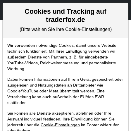
Aktien- und Artikelsuche
Seite
Cookies und Tracking auf
traderfox.de
(Bitte wählen Sie Ihre Cookie-Einstellungen)
Tradingerfolge
Home
Blog
Tradingerfolge
Wir verwenden notwendige Cookies, damit unsere Website
technisch funktioniert. Mit Ihrer Einwilligung verwenden wir
außerdem Dienste von Partnern, z. B. für eingebettete
Blutbad bei deutschen Aktien, aber
YouTube-Videos, Reichweitenmessung und personalisierte
das TraderFox-Musterdepot steht am
Werbung.
Allzeithoch!
Dabei können Informationen auf Ihrem Gerät gespeichert oder
ausgelesen und Nutzungsdaten an Drittanbieter wie
06.10.2018 um 13:54 Uhr
|
TraderFox GmbH
Google/YouTube oder Meta übermittelt werden. Eine
Verarbeitung kann auch außerhalb der EU/des EWR
stattfinden.
Sie können alle Dienste akzeptieren, ablehnen oder Ihre
Auswahl individuell festlegen. Ihre Einwilligung können Sie
jederzeit über die
Cookie-Einstellungen
im Footer widerrufen
oder ändern.