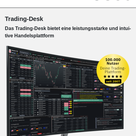
Trading-Desk
Das Trading-
Desk bie­tet eine leis­tungs­star­ke und in­tui­
tive Han­dels­platt­form