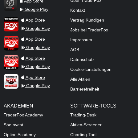
Über TraderFox
App Store
Google Play
Kontakt
TraderFox Flash
TraderFox App
App Store
Vertrag Kündigen
Google Play
Jobs bei TraderFox
TraderFox Pro
App Store
Impressum
Google Play
AGB
TraderFox dpa-AFX ProFeed
App Store
Datenschutz
Google Play
Cookie-Einstellungen
TraderFox Live Trading
App Store
Alle Aktien
Google Play
Barrierefreiheit
AKADEMIEN
SOFTWARE-TOOLS
TraderFox Academy
Trading-Desk
SheInvest
Aktien-Screener
Option Academy
Charting-Tool