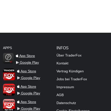
APPS
INFOS
Über TraderFox
App Store
Google Play
Kontakt
TraderFox Flash
TraderFox App
App Store
Vertrag Kündigen
Google Play
Jobs bei TraderFox
TraderFox Pro
App Store
Impressum
Google Play
AGB
TraderFox dpa-AFX ProFeed
App Store
Datenschutz
Google Play
Cookie-Einstellungen