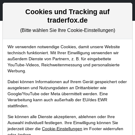
Aktien- und Artikelsuche
Seite
Cookies und Tracking auf
traderfox.de
(Bitte wählen Sie Ihre Cookie-Einstellungen)
Tradingerfolge
Home
Blog
Tradingerfolge
Wir verwenden notwendige Cookies, damit unsere Website
technisch funktioniert. Mit Ihrer Einwilligung verwenden wir
außerdem Dienste von Partnern, z. B. für eingebettete
Deutsche Trader schieben Panik.
YouTube-Videos, Reichweitenmessung und personalisierte
US Spezial-Storys gehen durch die
Werbung.
Decke!
Dabei können Informationen auf Ihrem Gerät gespeichert oder
ausgelesen und Nutzungsdaten an Drittanbieter wie
04.12.2013 um 17:26 Uhr
|
TraderFox GmbH
Google/YouTube oder Meta übermittelt werden. Eine
Verarbeitung kann auch außerhalb der EU/des EWR
stattfinden.
Sie können alle Dienste akzeptieren, ablehnen oder Ihre
Auswahl individuell festlegen. Ihre Einwilligung können Sie
jederzeit über die
Cookie-Einstellungen
im Footer widerrufen
oder ändern.