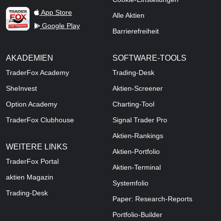
TraderFox Live Trading
App Store
Alle Aktien
Google Play
Barrierefreiheit
AKADEMIEN
SOFTWARE-TOOLS
TraderFox Academy
Trading-Desk
SheInvest
Aktien-Screener
Option Academy
Charting-Tool
TraderFox Clubhouse
Signal Trader Pro
Aktien-Rankings
WEITERE LINKS
Aktien-Portfolio
TraderFox Portal
Aktien-Terminal
aktien Magazin
Systemfolio
Trading-Desk
Paper: Research-Reports
Portfolio-Builder