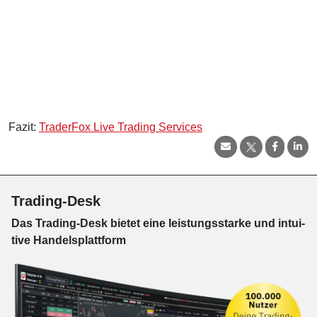
Fazit:
TraderFox Live Trading Services
Trading-Desk
Das Trading-
Desk bie­tet eine leis­tungs­star­ke und in­tui­
tive Han­dels­platt­form