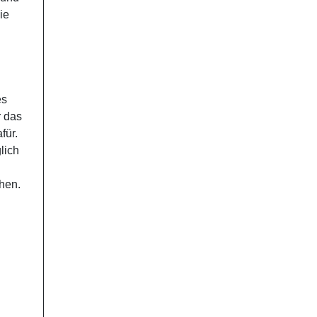
ie
es
r das
für.
lich
ehen.