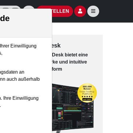
izielle Social Media-Accounts
Aktien- und Artikelsuche öffnen
Seitennavigation öf
BESTELLEN
.de
Trading-Desk
Ihrer Einwilligung
s,
Das Trading-
Desk bie­tet eine
leis­tungs­star­ke und in­tui­tive
Han­dels­platt­form
ngsdaten an
kann auch außerhalb
. Ihre Einwilligung
.