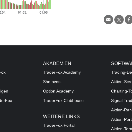
AKADEMIEN
SOFTWA
Fox
TraderFox Academy
Trading-De
SheInvest
Aktien-Scr
digen
Option Academy
Charting-T
aderFox
TraderFox Clubhouse
Signal Tra
Aktien-Ran
WEITERE LINKS
Aktien-Port
TraderFox Portal
Aktien-Ter