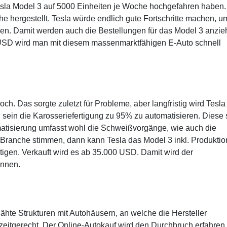
 Tesla Model 3 auf 5000 Einheiten je Woche hochgefahren haben.
 hergestellt. Tesla würde endlich gute Fortschritte machen, u
en. Damit werden auch die Bestellungen für das Model 3 anzie
 USD wird man mit diesem massenmarktfähigen E-Auto schnell
ch. Das sorgte zuletzt für Probleme, aber langfristig wird Tesla
n sein die Karosseriefertigung zu 95% zu automatisieren. Diese s
matisierung umfasst wohl die Schweißvorgänge, wie auch die
Branche stimmen, dann kann Tesla das Model 3 inkl. Produktio
rtigen. Verkauft wird es ab 35.000 USD. Damit wird der
önnen.
lähte Strukturen mit Autohäusern, an welche die Hersteller
zeitgerecht. Der Online-Autokauf wird den Durchbruch erfahren