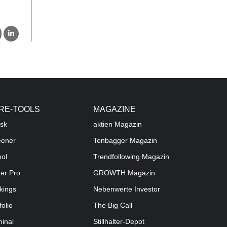
RE-TOOLS
MAGAZINE
sk
aktien
Magazin
eener
Tenbagger Magazin
ool
Trendfollowing Magazin
der Pro
GROWTH
Magazin
kings
Nebenwerte Investor
folio
The Big Call
minal
Stillhalter-Depot