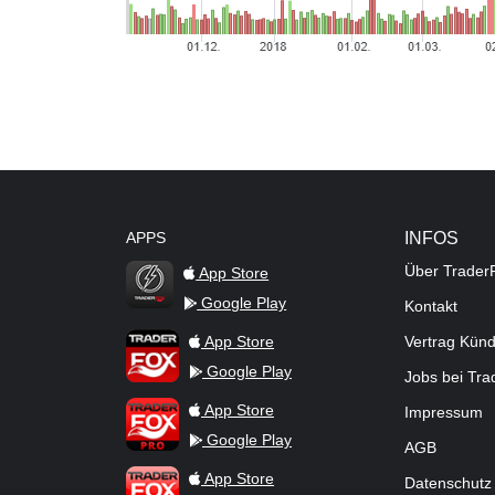
APPS
INFOS
Über Trader
App Store
Google Play
Kontakt
TraderFox Flash
TraderFox App
App Store
Vertrag Kün
Google Play
Jobs bei Tr
TraderFox Pro
App Store
Impressum
Google Play
AGB
TraderFox dpa-AFX ProFeed
App Store
Datenschutz