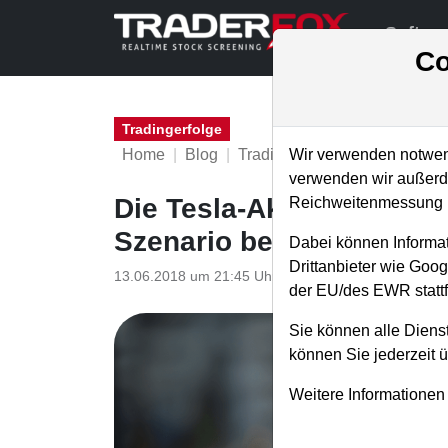
Softwa
Co
Tradingerfolge
Home
Blog
Tradingerfolge
Wir verwenden notwend
verwenden wir außerde
Die Tesla-Aktie dürfte a
Reichweitenmessung u
Szenario beginnt Wirklic
Dabei können Informat
Drittanbieter wie Goo
13.06.2018 um 21:45 Uhr
|
TraderFox GmbH
der EU/des EWR stattf
Sie können alle Dienst
können Sie jederzeit 
Weitere Informationen