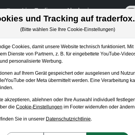
re
Live-Trading
Akademie
off
okies und Tracking auf traderfox
(Bitte wählen Sie Ihre Cookie-Einstellungen)
ige Cookies, damit unsere Website technisch funktioniert. Mit 
m Dienste von Partnern, z. B. für eingebettete YouTube-Video
uf 500 USD durchziehen - unser
nd personalisierte Werbung.
hkeit zu werden!
ionen auf Ihrem Gerät gespeichert oder ausgelesen und Nutzu
gle/YouTube oder Meta übermittelt werden. Eine Verarbeitung 
inden.
e akzeptieren, ablehnen oder Ihre Auswahl individuell festlegen
über die
Cookie-Einstellungen
im Footer widerrufen oder ändern
 finden Sie in unserer
Datenschutzrichtlinie
.