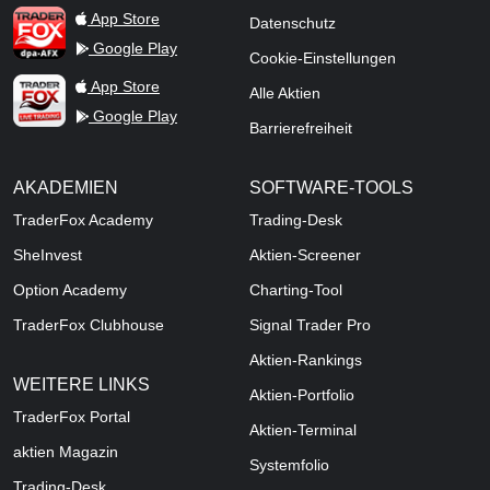
TraderFox dpa-AFX ProFeed
App Store
Datenschutz
Google Play
Cookie-Einstellungen
TraderFox Live Trading
App Store
Alle Aktien
Google Play
Barrierefreiheit
AKADEMIEN
SOFTWARE-TOOLS
TraderFox Academy
Trading-Desk
SheInvest
Aktien-Screener
Option Academy
Charting-Tool
TraderFox Clubhouse
Signal Trader Pro
Aktien-Rankings
WEITERE LINKS
Aktien-Portfolio
TraderFox Portal
Aktien-Terminal
aktien Magazin
Systemfolio
Trading-Desk