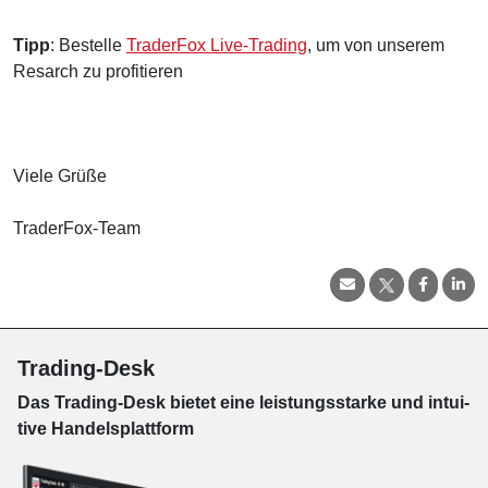
Tipp
: Bestelle
TraderFox Live-Trading
, um von unserem
Resarch zu profitieren
Viele Grüße
TraderFox-Team
Trading-Desk
Das Trading-
Desk bie­tet eine leis­tungs­star­ke und in­tui­
tive Han­dels­platt­form