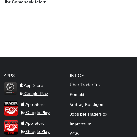
ihr Comeback feiern
APPS
INFOS
Über TraderFox
App Store
Google Play
Kontakt
TraderFox Flash
TraderFox App
App Store
Vertrag Kündigen
Google Play
Jobs bei TraderFox
TraderFox Pro
App Store
Impressum
Google Play
AGB