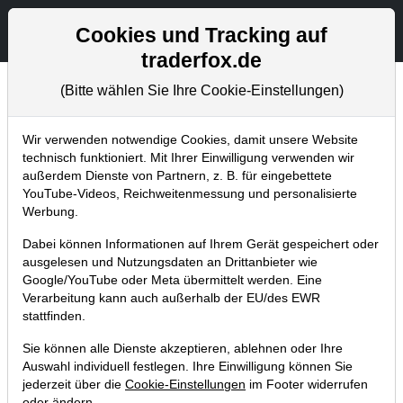
Aktien- und Artikelsuche
Seite
Cookies und Tracking auf
traderfox.de
(Bitte wählen Sie Ihre Cookie-Einstellungen)
Tradingerfolge
Home
Blog
Tradingerfolge
Wir verwenden notwendige Cookies, damit unsere Website
technisch funktioniert. Mit Ihrer Einwilligung verwenden wir
außerdem Dienste von Partnern, z. B. für eingebettete
Es läuft rund: Norma-Trade +13 %
YouTube-Videos, Reichweitenmessung und personalisierte
realisiert und long in PVA Tepla!
Werbung.
12.11.2019 um 11:52 Uhr
|
TraderFox GmbH
Dabei können Informationen auf Ihrem Gerät gespeichert oder
ausgelesen und Nutzungsdaten an Drittanbieter wie
Google/YouTube oder Meta übermittelt werden. Eine
Verarbeitung kann auch außerhalb der EU/des EWR
stattfinden.
Sie können alle Dienste akzeptieren, ablehnen oder Ihre
Auswahl individuell festlegen. Ihre Einwilligung können Sie
jederzeit über die
Cookie-Einstellungen
im Footer widerrufen
oder ändern.