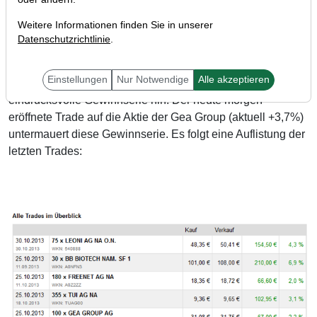
Weitere Informationen finden Sie in unserer
Datenschutzrichtlinie
.
Marc Schumacher, verantwortlicher Trader für die
Trading-
Einstellungen
Nur Notwendige
Alle akzeptieren
Sektion Aktien Deutschland
, legt gerade eine
eindrucksvolle Gewinnserie hin. Der heute morgen
eröffnete Trade auf die Aktie der Gea Group (aktuell +3,7%)
untermauert diese Gewinnserie. Es folgt eine Auflistung der
letzten Trades: