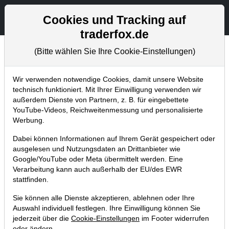
Aktien- und Artikelsuche
Seite
Cookies und Tracking auf
traderfox.de
(Bitte wählen Sie Ihre Cookie-Einstellungen)
Tradingerfolge
Home
Blog
Tradingerfolge
Wir verwenden notwendige Cookies, damit unsere Website
technisch funktioniert. Mit Ihrer Einwilligung verwenden wir
außerdem Dienste von Partnern, z. B. für eingebettete
Gewinnserie in der Trading-
YouTube-Videos, Reichweitenmessung und personalisierte
Sektion Aktien Deutschland
Werbung.
Dabei können Informationen auf Ihrem Gerät gespeichert oder
02.11.2013 um 19:50 Uhr
|
TraderFox GmbH
ausgelesen und Nutzungsdaten an Drittanbieter wie
Google/YouTube oder Meta übermittelt werden. Eine
Verarbeitung kann auch außerhalb der EU/des EWR
stattfinden.
Sie können alle Dienste akzeptieren, ablehnen oder Ihre
Auswahl individuell festlegen. Ihre Einwilligung können Sie
jederzeit über die
Cookie-Einstellungen
im Footer widerrufen
oder ändern.