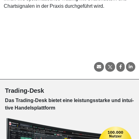
Chartsignalen in der Praxis durchgeführt wird.
Trading-Desk
Das Trading-
Desk bie­tet eine leis­tungs­star­ke und in­tui­
tive Han­dels­platt­form