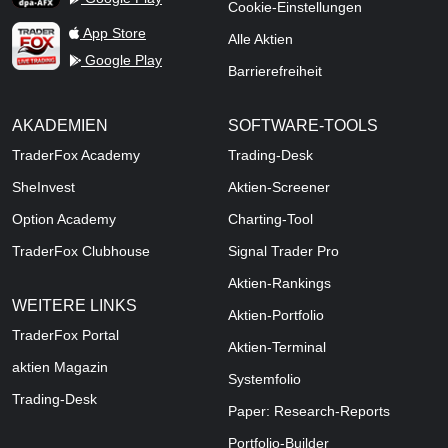
Cookie-Einstellungen
TraderFox Live Trading
App Store
Alle Aktien
Google Play
Barrierefreiheit
AKADEMIEN
SOFTWARE-TOOLS
TraderFox Academy
Trading-Desk
SheInvest
Aktien-Screener
Option Academy
Charting-Tool
TraderFox Clubhouse
Signal Trader Pro
Aktien-Rankings
WEITERE LINKS
Aktien-Portfolio
TraderFox Portal
Aktien-Terminal
aktien Magazin
Systemfolio
Trading-Desk
Paper: Research-Reports
Portfolio-Builder