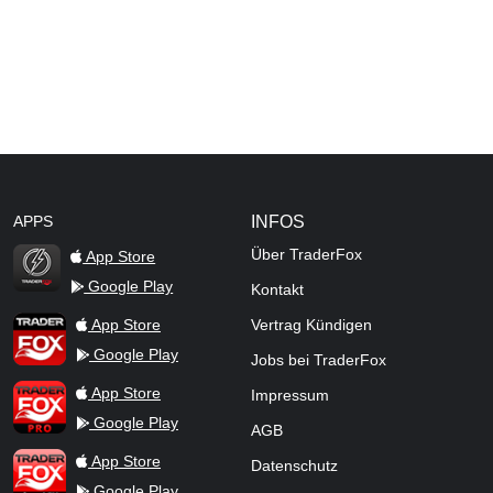
APPS
INFOS
Über TraderFox
App Store
Google Play
Kontakt
TraderFox Flash
TraderFox App
App Store
Vertrag Kündigen
Google Play
Jobs bei TraderFox
TraderFox Pro
App Store
Impressum
Google Play
AGB
TraderFox dpa-AFX ProFeed
App Store
Datenschutz
Google Play