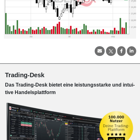
Trading-Desk
Das Trading-
Desk bie­tet eine leis­tungs­star­ke und in­tui­
tive Han­dels­platt­form