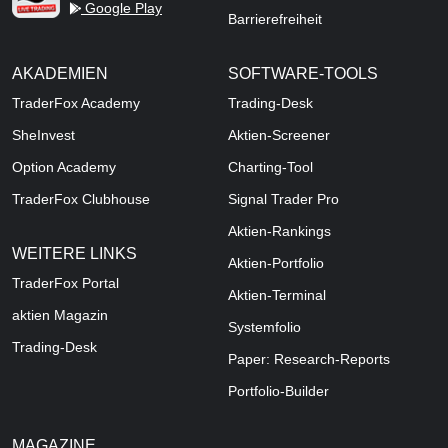
Google Play
Barrierefreiheit
AKADEMIEN
SOFTWARE-TOOLS
TraderFox Academy
Trading-Desk
SheInvest
Aktien-Screener
Option Academy
Charting-Tool
TraderFox Clubhouse
Signal Trader Pro
Aktien-Rankings
WEITERE LINKS
Aktien-Portfolio
TraderFox Portal
Aktien-Terminal
aktien Magazin
Systemfolio
Trading-Desk
Paper: Research-Reports
Portfolio-Builder
MAGAZINE