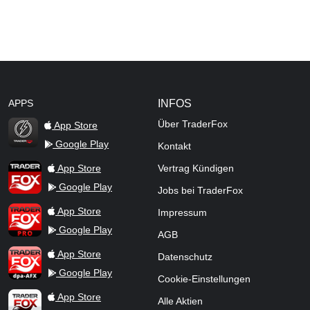
APPS
INFOS
Über TraderFox
App Store
Google Play
Kontakt
TraderFox Flash
TraderFox App
App Store
Vertrag Kündigen
Google Play
Jobs bei TraderFox
TraderFox Pro
App Store
Impressum
Google Play
AGB
TraderFox dpa-AFX ProFeed
App Store
Datenschutz
Google Play
Cookie-Einstellungen
TraderFox Live Trading
App Store
Alle Aktien