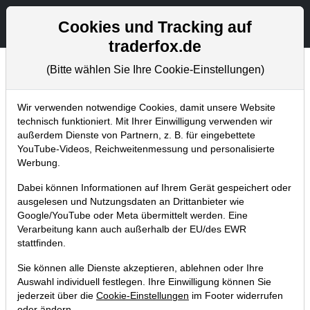
Aktien- und Artikelsuche
Seite
Cookies und Tracking auf
traderfox.de
(Bitte wählen Sie Ihre Cookie-Einstellungen)
Tradingerfolge
Home
Blog
Tradingerfolge
Wir verwenden notwendige Cookies, damit unsere Website
technisch funktioniert. Mit Ihrer Einwilligung verwenden wir
außerdem Dienste von Partnern, z. B. für eingebettete
Grammer, Deutz,.. - das waren
YouTube-Videos, Reichweitenmessung und personalisierte
lauter Volltreffer!
Werbung.
Dabei können Informationen auf Ihrem Gerät gespeichert oder
14.08.2013 um 23:21 Uhr
|
TraderFox GmbH
ausgelesen und Nutzungsdaten an Drittanbieter wie
Google/YouTube oder Meta übermittelt werden. Eine
Verarbeitung kann auch außerhalb der EU/des EWR
stattfinden.
Sie können alle Dienste akzeptieren, ablehnen oder Ihre
Auswahl individuell festlegen. Ihre Einwilligung können Sie
jederzeit über die
Cookie-Einstellungen
im Footer widerrufen
oder ändern.