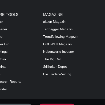
RE-TOOLS
MAGAZINE
sk
aktien
Magazin
eener
Tenbagger Magazin
ool
Trendfollowing Magazin
der Pro
GROWTH
Magazin
kings
Nebenwerte Investor
folio
The Big Call
minal
Stillhalter-Depot
o
Die Trader-Zeitung
earch-Reports
uilder