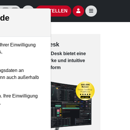
izielle Social Media-Accounts
Aktien- und Artikelsuche öffnen
Seitennavigation öf
BESTELLEN
.de
Trading-Desk
Ihrer Einwilligung
s,
Das Trading-
Desk bie­tet eine
leis­tungs­star­ke und in­tui­tive
Han­dels­platt­form
ngsdaten an
kann auch außerhalb
. Ihre Einwilligung
.