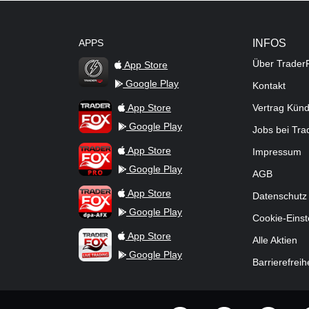
APPS
INFOS
Über Trader
App Store
Google Play
Kontakt
TraderFox Flash
TraderFox App
App Store
Vertrag Kün
Google Play
Jobs bei Tr
TraderFox Pro
App Store
Impressum
Google Play
AGB
TraderFox dpa-AFX ProFeed
App Store
Datenschutz
Google Play
Cookie-Einst
TraderFox Live Trading
App Store
Alle Aktien
Google Play
Barrierefreih
offizielle Social Media-Accounts