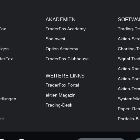
AKADEMIEN
SOFTWA
Fox
TraderFox Academy
Trading-De
SheInvest
Aktien-Scr
digen
Option Academy
Charting-T
aderFox
TraderFox Clubhouse
Signal Tra
Aktien-Ran
WEITERE LINKS
Aktien-Port
TraderFox Portal
Aktien-Ter
aktien Magazin
ellungen
Systemfoli
Trading-Desk
Paper: Res
eit
Portfolio-B