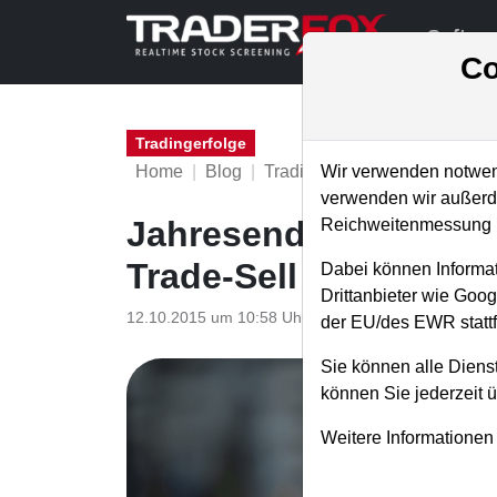
Softwa
Co
Tradingerfolge
Home
Blog
Tradingerfolge
Wir verwenden notwend
verwenden wir außerde
Jahresendrally zieht
Reichweitenmessung u
Trade-Sell Daimler u
Dabei können Informat
Drittanbieter wie Goo
12.10.2015 um 10:58 Uhr
|
TraderFox GmbH
der EU/des EWR stattf
Sie können alle Dienst
können Sie jederzeit 
Weitere Informationen