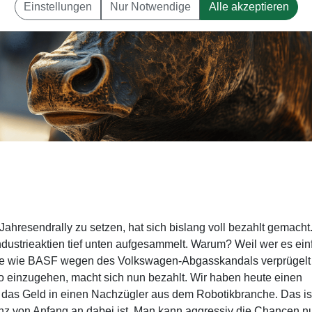
Einstellungen
Nur Notwendige
Alle akzeptieren
hresendrally zu setzen, hat sich bislang voll bezahlt gemacht
ndustrieaktien tief unten aufgesammelt. Warum? Weil wer es ein
werte wie BASF wegen des Volkswagen-Abgasskandals verprügelt
 einzugehen, macht sich nun bezahlt. Wir haben heute einen
en das Geld in einen Nachzügler aus dem Robotikbranche. Das is
nz von Anfang an dabei ist. Man kann aggressiv die Chancen nu