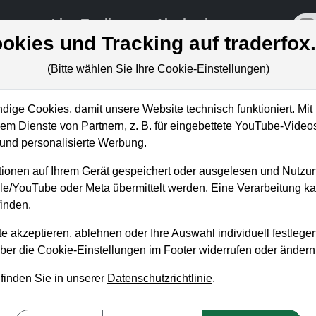
re
Live-Trading
Akademie
off
okies und Tracking auf traderfox
(Bitte wählen Sie Ihre Cookie-Einstellungen)
ige Cookies, damit unsere Website technisch funktioniert. Mit 
m Dienste von Partnern, z. B. für eingebettete YouTube-Video
 TraderFox-Depot nach oben.
nd personalisierte Werbung.
nd Neukauf!
ionen auf Ihrem Gerät gespeichert oder ausgelesen und Nutzu
gle/YouTube oder Meta übermittelt werden. Eine Verarbeitung 
inden.
e akzeptieren, ablehnen oder Ihre Auswahl individuell festlegen
über die
Cookie-Einstellungen
im Footer widerrufen oder ändern
 finden Sie in unserer
Datenschutzrichtlinie
.