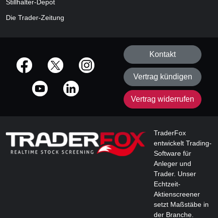
Stillhalter-Depot
Die Trader-Zeitung
Kontakt
offizielle Social Media-Accounts
Vertrag kündigen
Vertrag widerrufen
TraderFox
entwickelt Trading-
Software für
Anleger und
Trader. Unser
Echtzeit-
Aktienscreener
setzt Maßstäbe in
der Branche.