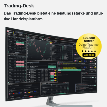
Trading-Desk
Das Trading-
Desk bie­tet eine leis­tungs­star­ke und in­tui­
tive Han­dels­platt­form