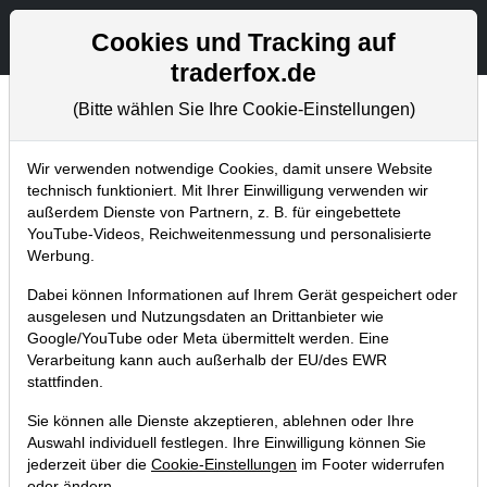
Aktien- und Artikelsuche
Seite
Cookies und Tracking auf
traderfox.de
(Bitte wählen Sie Ihre Cookie-Einstellungen)
Tradingerfolge
Home
Blog
Tradingerfolge
Wir verwenden notwendige Cookies, damit unsere Website
technisch funktioniert. Mit Ihrer Einwilligung verwenden wir
außerdem Dienste von Partnern, z. B. für eingebettete
Live-Trading: Einzigartige
YouTube-Videos, Reichweitenmessung und personalisierte
Gewinnserie setzt sich fort. 2
Werbung.
weitere Volltreffer!
Dabei können Informationen auf Ihrem Gerät gespeichert oder
ausgelesen und Nutzungsdaten an Drittanbieter wie
08.04.2020 um 17:23 Uhr
|
TraderFox GmbH
Google/YouTube oder Meta übermittelt werden. Eine
Verarbeitung kann auch außerhalb der EU/des EWR
stattfinden.
Sie können alle Dienste akzeptieren, ablehnen oder Ihre
Auswahl individuell festlegen. Ihre Einwilligung können Sie
jederzeit über die
Cookie-Einstellungen
im Footer widerrufen
oder ändern.