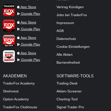
TraderFox Flash
TraderFox App
App Store
Vertrag Kündigen
Google Play
Jobs bei TraderFox
TraderFox Pro
App Store
Impressum
Google Play
AGB
TraderFox dpa-AFX ProFeed
App Store
Datenschutz
Google Play
Cookie-Einstellungen
TraderFox Live Trading
App Store
Alle Aktien
Google Play
Barrierefreiheit
AKADEMIEN
SOFTWARE-TOOLS
TraderFox Academy
Trading-Desk
SheInvest
Aktien-Screener
Option Academy
Charting-Tool
TraderFox Clubhouse
Signal Trader Pro