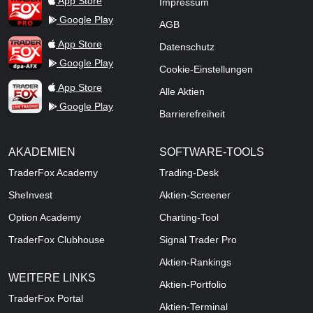
App Store
Impressum
Google Play
AGB
TraderFox dpa-AFX ProFeed
App Store
Datenschutz
Google Play
Cookie-Einstellungen
TraderFox Live Trading
App Store
Alle Aktien
Google Play
Barrierefreiheit
AKADEMIEN
SOFTWARE-TOOLS
TraderFox Academy
Trading-Desk
SheInvest
Aktien-Screener
Option Academy
Charting-Tool
TraderFox Clubhouse
Signal Trader Pro
Aktien-Rankings
WEITERE LINKS
Aktien-Portfolio
TraderFox Portal
Aktien-Terminal