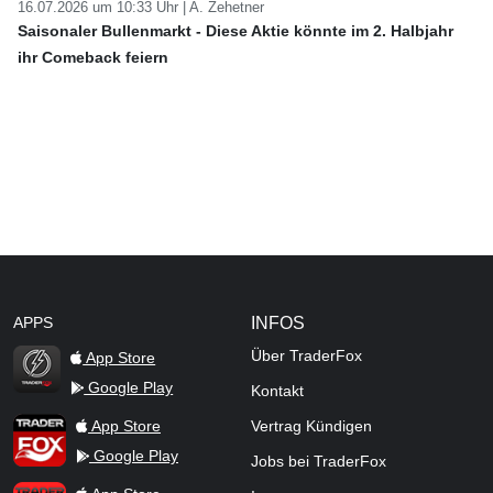
16.07.2026 um 10:33 Uhr |
A. Zehetner
Saisonaler Bullenmarkt - Diese Aktie könnte im 2. Halbjahr
ihr Comeback feiern
APPS
INFOS
Über TraderFox
App Store
Google Play
Kontakt
TraderFox Flash
TraderFox App
App Store
Vertrag Kündigen
Google Play
Jobs bei TraderFox
TraderFox Pro