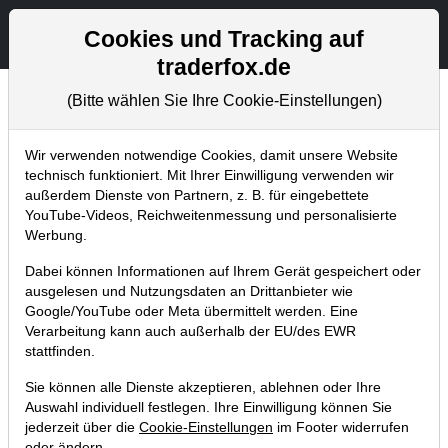
Aktien- und Artikelsuche
Seite
Cookies und Tracking auf
traderfox.de
(Bitte wählen Sie Ihre Cookie-Einstellungen)
Tradingerfolge
Home
Blog
Tradingerfolge
Wir verwenden notwendige Cookies, damit unsere Website
technisch funktioniert. Mit Ihrer Einwilligung verwenden wir
außerdem Dienste von Partnern, z. B. für eingebettete
Mit dieser Aktie (KGV18e von 5,5)
YouTube-Videos, Reichweitenmessung und personalisierte
setzen wir nun den Megatrend
Werbung.
"Autonomes Fahren"
Dabei können Informationen auf Ihrem Gerät gespeichert oder
ausgelesen und Nutzungsdaten an Drittanbieter wie
29.09.2017 um 14:44 Uhr
|
TraderFox GmbH
Google/YouTube oder Meta übermittelt werden. Eine
Verarbeitung kann auch außerhalb der EU/des EWR
stattfinden.
Sie können alle Dienste akzeptieren, ablehnen oder Ihre
Auswahl individuell festlegen. Ihre Einwilligung können Sie
jederzeit über die
Cookie-Einstellungen
im Footer widerrufen
oder ändern.