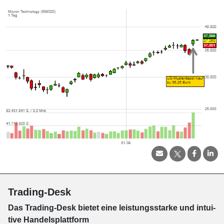
Trading-Desk
Das Trading-
Desk bie­tet eine leis­tungs­star­ke und in­tui­
tive Han­dels­platt­form